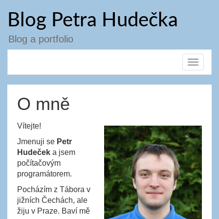
Přejít
Blog Petra Hudečka
k
obsahu
webu
Blog a portfolio
Toggle
navigat
O mně
Vítejte!
Jmenuji se
Petr
Hudeček
a jsem
počítačovým
programátorem.
Pocházím z Tábora v
jižních Čechách, ale
žiju v Praze. Baví mě