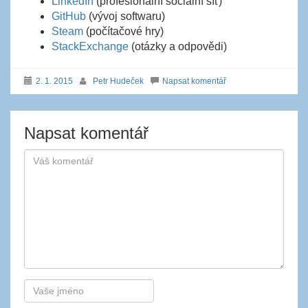
LinkedIn
(profesionální sociální síť)
GitHub
(vývoj softwaru)
Steam
(počítačové hry)
StackExchange
(otázky a odpovědi)
2. 1. 2015
Petr Hudeček
Napsat komentář
Napsat komentář
Autor