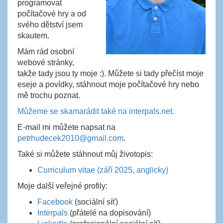
programovat
počítačové hry a od
svého dětství jsem
skautem.
Mám rád osobní
webové stránky,
takže tady jsou ty moje :). Můžete si tady přečíst moje
eseje a povídky, stáhnout moje počítačové hry nebo
mě trochu poznat.
Můžeme se skamarádit také na interpals.net.
E-mail mi můžete napsat na
petrhudecek2010@gmail.com
.
Také si můžete stáhnout můj životopis:
Curriculum vitae (září 2025, anglicky)
Moje další veřejné profily:
Facebook
(sociální síť)
Interpals
(přátelé na dopisování)