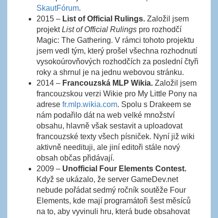
SkautFórum
.
2015 –
List of Official Rulings.
Založil jsem
projekt
List of Official Rulings
pro rozhodčí
Magic: The Gathering. V rámci tohoto projektu
jsem vedl tým, který prošel všechna rozhodnutí
vysokoúrovňových rozhodčích za poslední čtyři
roky a shrnul je na jednu webovou stránku.
2014 –
Francouzská MLP Wikia.
Založil jsem
francouzskou verzi Wikie pro My Little Pony na
adrese
fr.mlp.wikia.com
. Spolu s Drakeem se
nám podařilo dát na web velké množství
obsahu, hlavně však sestavit a uploadovat
francouzské texty všech písniček. Nyní již wiki
aktivně needituji, ale jiní editoři stále nový
obsah občas přidávají.
2009 –
Unofficial Four Elements Contest.
Když se ukázalo, že server GameDev.net
nebude pořádat sedmý ročník soutěže Four
Elements, kde mají programátoři šest měsíců
na to, aby vyvinuli hru, která bude obsahovat