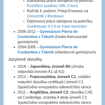
Bakalářská práce obhájena na jedničku:
Rozšíření systému XML Check
Ročník 4, podzim: Pobyt Erasmus na
Univerzitě v Bordeaux
Diplomová práce obhájena na jedničku:
Soothsharp: A C#-to-Viper translator
2006-2012 –
Gymnázium Pierra de
Coubertina v Táboře
(česko-francouzské
gymnázium)
2004-2006 –
Gymnázium Pierra de
Coubertina v Táboře
(všeobecné gymnázium)
Jazykové zkoušky
2016 –
Japonština, úroveň N5
(zhruba
odpovídá úrovním A1 až A2)
2012 –
Francouzština
, úroveň C1
, zvláštní
maturitní zkouška certifikující úroveň C1
Společného evropského referenčního rámce
2011 –
Angličtina, úroveň C2
, zkouška CAE
od Cambridge, známka A (tedy úroveň C2
Společného evropského referenčního rámce