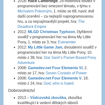
2016:
Hack Cambridge
, 24-hodinová soutěž v
programování bez omezení tématu, v týmu s
Michalem Pokorným
, 1. místo ze 68, navíc dvě
další ocenění – za nejlepší naprogramovanou
hru, a za nejzajímavější projekt, hra:
The
Deadlock Empire
2012:
MLGD Christmas Typhoon
, čtyřdenní
soutěž v programování her na téma My Little
Pony, 1. místo ze 3, hra:
Everwinter
2012:
My Little Game Jam
, dvoudenní soutěž v
programování her na téma My Little Pony, 10.
místo z 38, hra:
Star Swirl’s Parser-Based Pony
Adventure
2008:
Gamedev.net Four Elements VI
, 2.
místo ze 17, hra:
Seven Crystals of Power
2006:
Gamedev.net Four Elements V
, 18.
místo z 24, hra:
God, who is hated
Dobrovolnictví
2013 –
Vůdcovská zkouška
, zkouška
kvalifikující k vedení dětských táborů