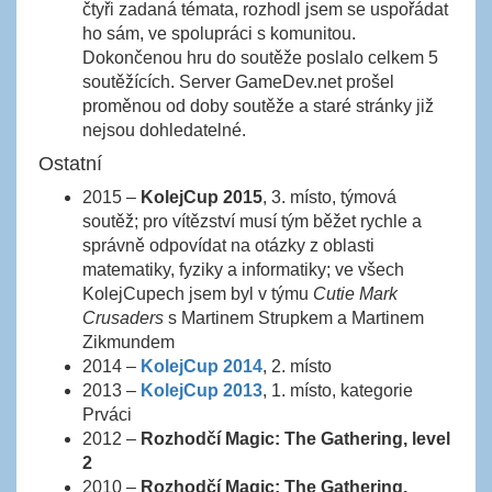
čtyři zadaná témata, rozhodl jsem se uspořádat
ho sám, ve spolupráci s komunitou.
Dokončenou hru do soutěže poslalo celkem 5
soutěžících. Server GameDev.net prošel
proměnou od doby soutěže a staré stránky již
nejsou dohledatelné.
Ostatní
2015 –
KolejCup 2015
, 3. místo, týmová
soutěž; pro vítězství musí tým běžet rychle a
správně odpovídat na otázky z oblasti
matematiky, fyziky a informatiky; ve všech
KolejCupech jsem byl v týmu
Cutie Mark
Crusaders
s Martinem Strupkem a Martinem
Zikmundem
2014 –
KolejCup 2014
, 2. místo
2013 –
KolejCup 2013
, 1. místo, kategorie
Prváci
2012 –
Rozhodčí Magic: The Gathering, level
2
2010 –
Rozhodčí Magic: The Gathering,