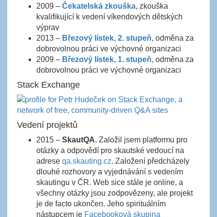
2009 –
Čekatelská zkouška
, zkouška
kvalifikující k vedení víkendových dětských
výprav
2013 –
Březový lístek, 2. stupeň
, odměna za
dobrovolnou práci ve výchovné organizaci
2009 –
Březový lístek, 1. stupeň
, odměna za
dobrovolnou práci ve výchovné organizaci
Stack Exchange
Vedení projektů
2015 –
SkautQA.
Založil jsem platformu pro
otázky a odpovědí pro skautské vedoucí na
adrese
qa.skauting.cz
. Založení předcházely
dlouhé rozhovory a vyjednávání s vedením
skautingu v ČR. Web sice stále je online, a
všechny otázky jsou zodpovězeny, ale projekt
je de facto ukončen. Jeho spirituálním
nástupcem je
Facebooková skupina