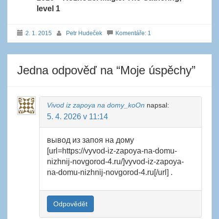
level
1
2. 1. 2015
Petr Hudeček
Komentáře: 1
Jedna odpověď na “
Moje úspěchy
”
Vivod iz zapoya na domy_koOn
napsal:
5. 4. 2026 v 11:14
вывод из запоя на дому
[url=https://vyvod-iz-zapoya-na-domu-
nizhnij-novgorod-4.ru/]vyvod-iz-zapoya-
na-domu-nizhnij-novgorod-4.ru[/url] .
Odpovědět