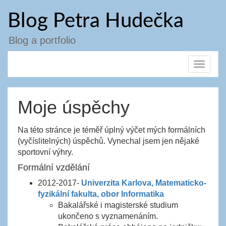
Přejít
Blog Petra Hudečka
k
obsahu
webu
Blog a portfolio
Toggle
navigat
Moje úspěchy
Na této stránce je téměř úplný výčet mých formálních
(vyčíslitelných) úspěchů. Vynechal jsem jen nějaké
sportovní výhry.
Formální vzdělání
2012-2017-
Univerzita Karlova, Matematicko-
fyzikální fakulta, obor Informatika
Bakalářské i magisterské studium
ukončeno s vyznamenáním.