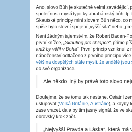
Ano, slovo Bůh je skutečně velmi zavádějící,
společnosti myslí typicky abrahámský bůh, tj
Skautské principy míní slovem Bůh něco, co 
spíše bylo slovní spojení „vyšší síla“ nebo „p
Není žádným tajemstvím, že Robert Baden-Pow
první knížce,
„Skauting pro chlapce“
, přímo pí
aniž by věřil v Boha“
. První princip vzniknul z
náboženství odtlačeno z prvního principu více 
většina dospělých stále myslí, že andělé jsou 
do své organizace.
Ale někdo jiný by právě toto slovo nejr
Doufejme, že se tomu tak nestane. Ostatní ze
ustupovat (
Velká Británie
,
Austrálie
), a kdyby 
zase vracet, dala by tím jasný signál, že ve sk
obrovský krok zpět.
„Nejvyšší Pravda a Láska“, která má v