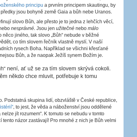
boženského principu
a prvním principem skautingu, by
miž předky jsou bohyně země Gaia a bůh nebe Uranos.
inují slovo Bůh, ale přesto je to jedna z lehčích věcí,
nebo
nesprávné
. Jsou jen
užitečné
nebo
málo
ko něco jiného, tak slovo „Bůh“ nebude v běžné
ědět, co tím slovem řečník vlastně myslí. V naší
ladních rysech Boha. Například se všichni křesťané
nejsou Bůh, a že naopak Ježíš synem Božím je.
“ není, ať už se za tím slovem skrývá cokoli.
něm někdo chce mluvit, potřebuje k tomu
o. Podstatná skupina lidí, obzvláště v České republice,
stérií“
, to jest, že věda a náboženství jsou oddělené
a nelze jít rozumem“. K tomuto se nebudu v tomto
cí tento názor zastávají! Pro mnohé z nich je Bůh velmi