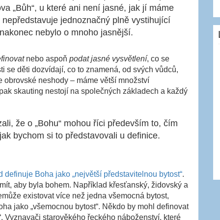
a „Bůh“, u které ani není jasné, jak jí máme
 nepředstavuje jednoznačný plně vystihující
 nakonec nebylo o mnoho jasnější.
finovat
nebo aspoň
podat jasné vysvětlení
, co se
i se děti dozvídají, co to znamená, od svých vůdců,
 zde obrovské neshody – máme větší množství
e pak skauting nestojí na společných základech a každý
zali, že o „Bohu“ mohou říci především to, čím
jak bychom si to představovali u definice.
 definuje Boha jako „největší představitelnou bytost“
.
mít, aby byla bohem. Například křesťanský, židovský a
může existovat více než jedna všemocná bytost,
 Boha jako „všemocnou bytost“. Někdo by mohl definovat
“. Vyznavači starověkého řeckého náboženství, které