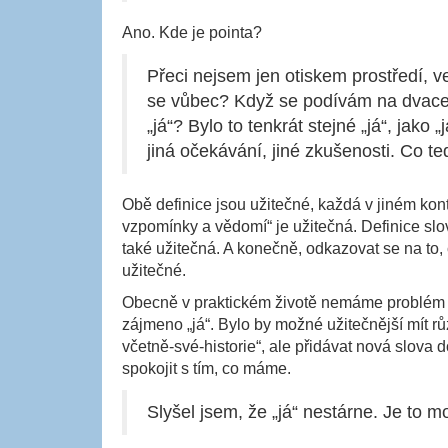
Ano. Kde je pointa?
Přeci nejsem jen otiskem prostředí, ve
se vůbec? Když se podívám na dvacet l
„já“? Bylo to tenkrát stejné „já“, jako
jiná očekávání, jiné zkušenosti. Co te
Obě definice jsou užitečné, každá v jiném konte
vzpomínky a vědomí“ je užitečná. Definice slov
také užitečná. A konečně, odkazovat se na to, c
užitečné.
Obecně v praktickém životě nemáme problém r
zájmeno „já“. Bylo by možné užitečnější mít r
včetně-své-historie“, ale přidávat nová slova do
spokojit s tím, co máme.
Slyšel jsem, že „já“ nestárne. Je to 