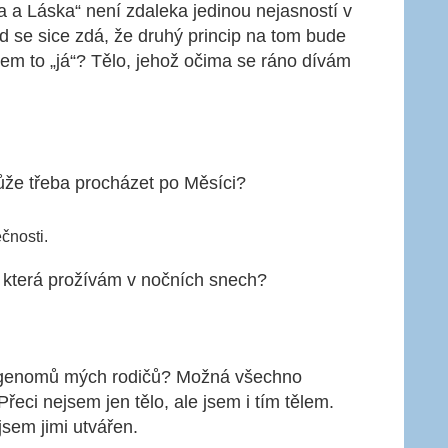
 a Láska“ není zdaleka jedinou nejasností v
d se sice zdá, že druhý princip na tom bude
sem to „já“? Tělo, jehož očima se ráno dívám
ůže třeba procházet po Měsíci?
čnosti.
 která prožívám v nočních snech?
z genomů mých rodičů? Možná všechno
eci nejsem jen tělo, ale jsem i tím tělem.
jsem jimi utvářen.