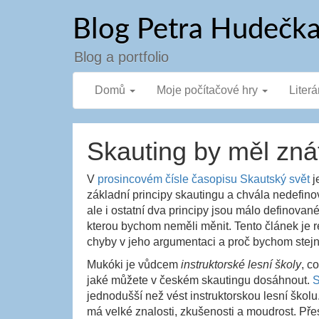
Přejít
Blog Petra Hudečk
k
obsahu
webu
Blog a portfolio
Domů
Moje počítačové hry
Literá
Skauting by měl znát
V
prosincovém čísle časopisu Skautský svět
j
základní principy skautingu a chvála nedefinov
ale i ostatní dva principy jsou málo definované
kterou bychom neměli měnit. Tento článek je 
chyby v jeho argumentaci a proč bychom stejn
Mukóki je vůdcem
instruktorské lesní školy
, c
jaké můžete v českém skautingu dosáhnout.
S
jednodušší než vést instruktorskou lesní škol
má velké znalosti, zkušenosti a moudrost. Přes