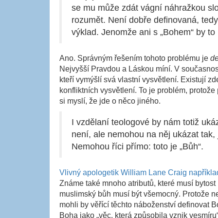
se mu může zdát vágní náhražkou slov
rozumět. Není dobře definovaná, tedy
výklad. Jenomže ani s „Bohem“ by to
Ano. Správným řešením tohoto problému je
de
Nejvyšší Pravdou a Láskou míní. V současnost
kteří vymýšlí svá vlastní vysvětlení. Existují
konfliktních vysvětlení. To je problém, protož
si myslí, že jde o něco jiného.
I vzdělaní teologové by nám totiž uká
není, ale nemohou na něj ukázat tak, 
Nemohou říci přímo: toto je „Bůh“.
Vlivný apologetik William Lane Craig například
Známe také mnoho atributů, které musí bytost 
muslimský bůh musí být všemocný. Protože ne
mohli by věřící těchto náboženství definovat
Boha jako „věc, která způsobila vznik vesmíru