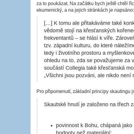
za to poukázat. Na začátku bych ještě chtěl ř
ekumenický, a na jejich stránkách je napsáno:
[…] K tomu ale přitakáváme také konkr
vědomě stojí na křesťanských kořenech
frekventantů – se hlásí k víře. Zárove
tzv. západní kulturu, do které náležím
tedy i životního prostoru a myšlenkov
ohledu na to, zda se považujeme za v
součástí Collegia také křesťanská mod
„Všichni jsou pozváni, ale nikdo není 
Pro připomenutí, základní principy skautingu js
Skautské hnutí je založeno na třech z
povinnost k Bohu, chápaná jako p
hodnoty než materiální;