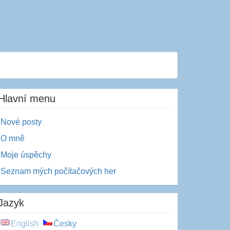
Hlavní menu
Nové posty
O mně
Moje úspěchy
Seznam mých počítačových her
Jazyk
English
Česky