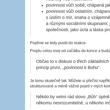
povinnost vůči sobě, chápaná j
povinnost vůči ostatním, chápaná 
s úsilím o mír, snaha o vzájemné
a různými sociálními skupinami; j
společnosti, jako úcta a láska p
Pojďme se tedy pustit do reakce.
Projdu celou esej od začátku do konce a budu
Občas to v diskusi o třech základních
princip první, „povinnost k Bohu“.
Je tomu skutečně tak. Můžete si přečíst napří
strukturované a méně vážné pojetí v mých ko
Někdo by velmi rád slovo „Bůh“ úplně
někomu nesrozumitelné, u někoho mů