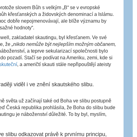
 protože slovem Bůh s velkým „B“ se v evropské
. bůh křesťanských a židovských denominací a Islámu.
moc dobře nepojmenovávají, ale blíže významu by
řesažné hodnoty“.
ell, zakladatel skautingu, byl křesťanem. Ve své
še, že
„nikdo nemůže být nejlepším možným občanem,
 náboženství, a teprve sekularizací společnosti bylo
do pozadí. Stačí se podívat na Ameriku, zemi, kde si
skuteční
, a američtí skauti stále nepřipouštějí ateisty
aději viděl i ve znění skautského slibu.
mě světa už začínají také od Boha ve slibu postupně
teď Česká republika prohlásila, že Boha do slibu bude
autingu je náboženství důležité. To by byl, myslím,
e slibu odkazovat právě k prvnímu principu,