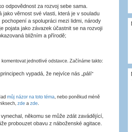
ako odpovědnost za rozvoj sebe sama.
jako věrnost své vlasti, která je v souladu
 pochopení a spolupráci mezi lidmi, národy
e pojata jako závazek účastnit se na rozvoji
rokazovaná bližním a přírodě;
 komentovat jednotlivé odstavce. Začínáme takto:
 principech vypadá, že nejvíce nás „pálí“
klad
můj názor na toto téma
, nebo poněkud méně
miksech,
zde
a
zde
.
 vynechal, někomu se může zdát zavádějící,
že probouzet obavu z náboženské agitace.