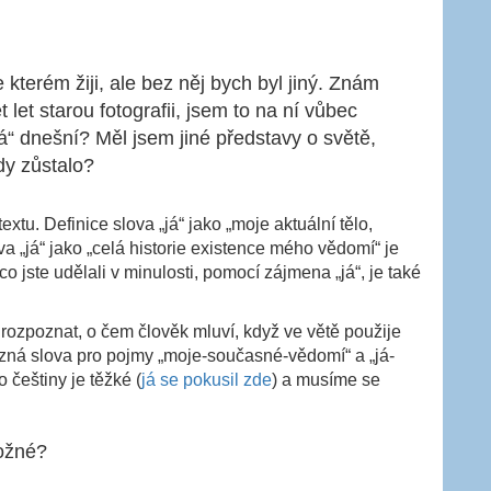
 kterém žiji, ale bez něj bych byl jiný. Znám
et starou fotografii, jsem to na ní vůbec
 „já“ dnešní? Měl jsem jiné představy o světě,
dy zůstalo?
xtu. Definice slova „já“ jako „moje aktuální tělo,
a „já“ jako „celá historie existence mého vědomí“ je
o jste udělali v minulosti, pomocí zájmena „já“, je také
ozpoznat, o čem člověk mluví, když ve větě použije
ůzná slova pro pojmy „moje-současné-vědomí“ a „já-
 češtiny je těžké (
já se pokusil zde
) a musíme se
možné?