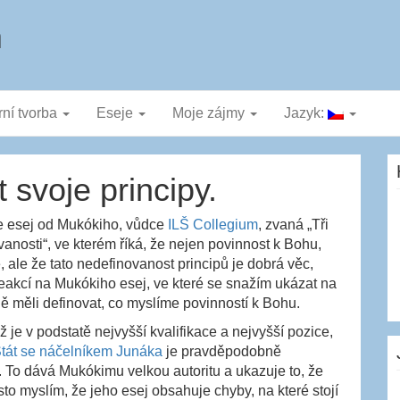
a
rní tvorba
Eseje
Moje zájmy
Jazyk:
 svoje principy.
e esej od Mukókiho, vůdce
ILŠ Collegium
, zvaná „Tři
anosti“, ve kterém říká, že nejen povinnost k Bohu,
, ale že tato nedefinovanost principů je dobrá věc,
reakcí na Mukókiho esej, ve které se snažím ukázat na
ě měli definovat, co myslíme povinností k Bohu.
ož je v podstatě nejvyšší kvalifikace a nejvyšší pozice,
tát se náčelníkem Junáka
je pravděpodobně
u. To dává Mukókimu velkou autoritu a ukazuje to, že
to myslím, že jeho esej obsahuje chyby, na které stojí