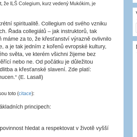
íct, že ILŠ Colegium, kurz vedený Mukókim, je
étní spiritualitě. Collegium od svého vzniku
. Řada collegiátů – jak instruktorů, tak
ň máme za to, že křesťanství výrazně ovlivnilo
e, a je tak jedním z kořenů evropské kultury,
ého světa, ve kterém všichni žijeme bez
ěřící nebo ne. Od počátku je důležitou
litba a křesťanské slavení. Zde platí:
nucen.“ (E. Lasall)
ou toto (
citace
):
ákladních principech:
ovinnost hledat a respektovat v životě vyšší