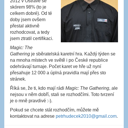
2012 v Ostravě se
skórem 98% (to je
celkem dobré). Od té
doby jsem ovšem
přestal aktivně
rozhodcovat, a tedy
jsem ztratil certifikaci.
Magic: The
Gathering
je sběratelská karetní hra. Každý týden se
na mnoha místech ve světě i po České republice
odehrávají turnaje. Počet karet ve hře už nyní
přesahuje 12 000 a úplná pravidla mají přes sto
stránek.
Říká se, že ti, kdo mají rádi
Magic: The Gathering
, ale
nejsou v něm dobří, stali se rozhodčími. Toto tvrzení
je o mně pravdivé :-).
Pokud se chcete stát rozhodčím, můžete mě
kontaktovat na adrese
petrhudecek2010@gmail.com
.