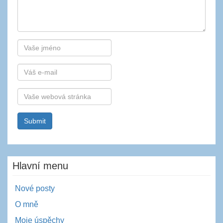
Autor
E-
mail
Webová
stránka
Hlavní menu
Nové posty
O mně
Moje úspěchy