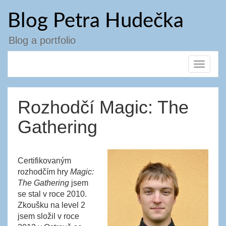
Přejít
Blog Petra Hudečka
k
obsahu
webu
Blog a portfolio
Toggle
navigat
Rozhodčí Magic: The
Gathering
Certifikovaným
rozhodčím hry
Magic:
The Gathering
jsem
se stal v roce 2010.
Zkoušku na level 2
jsem složil v roce