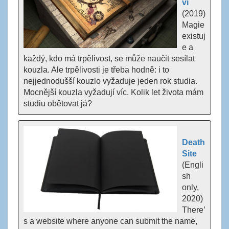
ví
(2019)
Magie
existuj
e a
každý, kdo má trpělivost, se může naučit sesílat
kouzla. Ale trpělivosti je třeba hodně: i to
nejjednodušší kouzlo vyžaduje jeden rok studia.
Mocnější kouzla vyžadují víc. Kolik let života mám
studiu obětovat já?
Death
Site
(Engli
sh
only,
2020)
There’
s a website where anyone can submit the name,