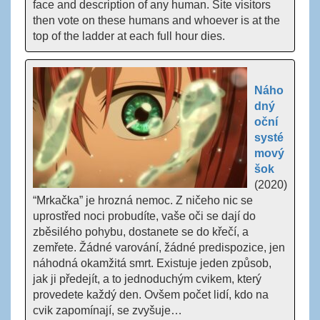
face and description of any human. Site visitors
then vote on these humans and whoever is at the
top of the ladder at each full hour dies.
Náho
dný
oční
systé
mový
šok
(2020)
“Mrkačka” je hrozná nemoc. Z ničeho nic se
uprostřed noci probudíte, vaše oči se dají do
zběsilého pohybu, dostanete se do křečí, a
zemřete. Žádné varování, žádné predispozice, jen
náhodná okamžitá smrt. Existuje jeden způsob,
jak ji předejít, a to jednoduchým cvikem, který
provedete každý den. Ovšem počet lidí, kdo na
cvik zapomínají, se zvyšuje…