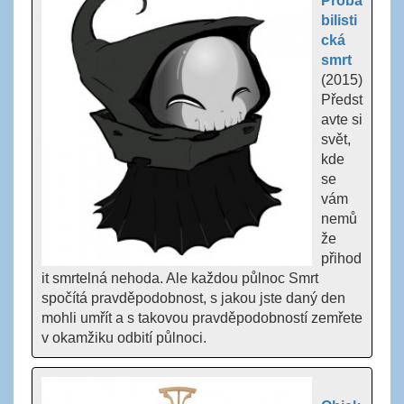
Proba
bilisti
cká
smrt
(2015)
Předst
avte si
svět,
kde
se
vám
nemů
že
přihod
it smrtelná nehoda. Ale každou půlnoc Smrt
spočítá pravděpodobnost, s jakou jste daný den
mohli umřít a s takovou pravděpodobností zemřete
v okamžiku odbití půlnoci.