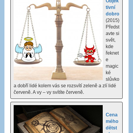
Objek
tivní
dobro
(2015)
Předst
avte si
svět,
kde
řeknet
e
magic
ké
slůvko
a dobří lidé kolem vás se rozsvítí zeleně a zlí lidé
červeně. A vy – vy svítíte červeně.
Cena
mého
dětst