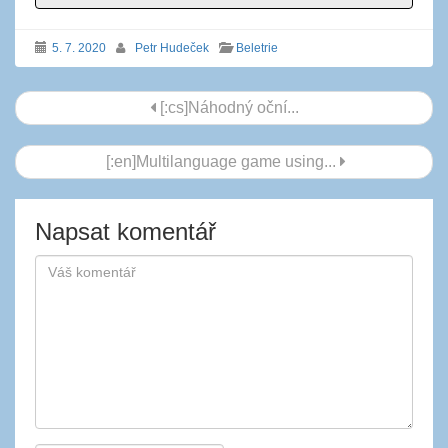
5. 7. 2020
Petr Hudeček
Beletrie
Navigace
[:cs]Náhodný oční...
příspěvku
[:en]Multilanguage game using...
Napsat komentář