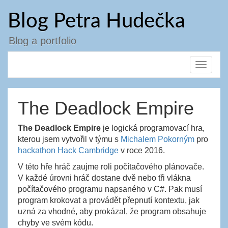
Přejít
Blog Petra Hudečka
k
obsahu
webu
Blog a portfolio
Toggle
navigat
The Deadlock Empire
The Deadlock Empire
je logická programovací hra,
kterou jsem vytvořil v týmu s
Michalem Pokorným
pro
hackathon Hack Cambridge
v roce 2016.
V této hře hráč zaujme roli počítačového plánovače.
V každé úrovni hráč dostane dvě nebo tři vlákna
počítačového programu napsaného v C#. Pak musí
program krokovat a provádět přepnutí kontextu, jak
uzná za vhodné, aby prokázal, že program obsahuje
chyby ve svém kódu.