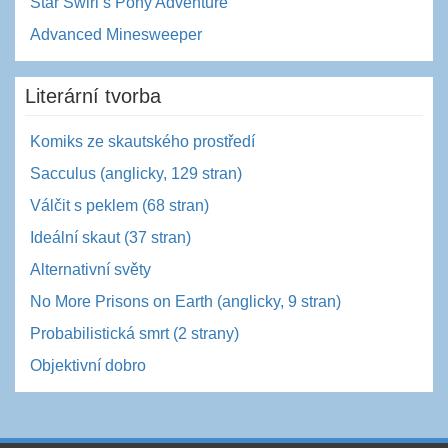
Star Swirl’s Pony Adventure
Advanced Minesweeper
Literární tvorba
Komiks ze skautského prostředí
Sacculus (anglicky, 129 stran)
Válčit s peklem (68 stran)
Ideální skaut (37 stran)
Alternativní světy
No More Prisons on Earth (anglicky, 9 stran)
Probabilistická smrt (2 strany)
Objektivní dobro