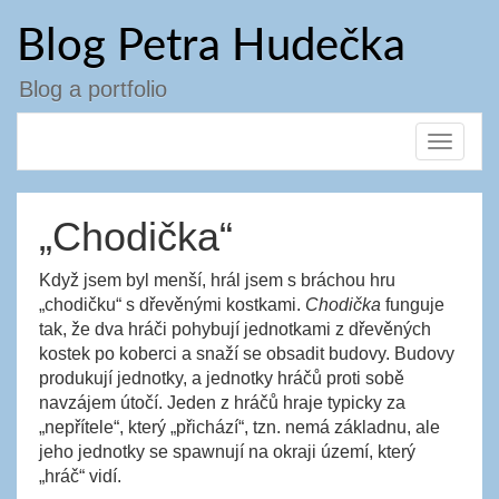
Přejít
Blog Petra Hudečka
k
obsahu
webu
Blog a portfolio
Toggle
navigat
„Chodička“
Když jsem byl menší, hrál jsem s bráchou hru
„chodičku“ s dřevěnými kostkami.
Chodička
funguje
tak, že dva hráči pohybují jednotkami z dřevěných
kostek po koberci a snaží se obsadit budovy. Budovy
produkují jednotky, a jednotky hráčů proti sobě
navzájem útočí. Jeden z hráčů hraje typicky za
„nepřítele“, který „přichází“, tzn. nemá základnu, ale
jeho jednotky se spawnují na okraji území, který
„hráč“ vidí.