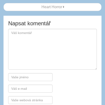
příspěvku
Heart Horror
Napsat komentář
Autor
E-
mail
Webová
stránka