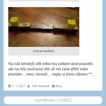
A iris je zavřená.
Na náš tehdejší věk měla hra celkem dost pravidel,
ale na můj současný věk už má zase příliš málo
pravidel… mno, nevadí… najdu si jinou zábavu ^^.
1. 1. 2017
Petr Hudeček
Blog
Navigace
[:en]Binary☆LOVE[:]