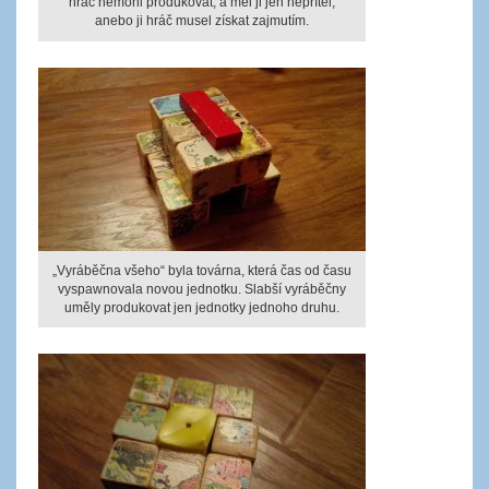
hráč nemohl produkovat, a měl ji jen nepřítel,
anebo ji hráč musel získat zajmutím.
„Vyráběčna všeho“ byla továrna, která čas od času
vyspawnovala novou jednotku. Slabší vyráběčny
uměly produkovat jen jednotky jednoho druhu.