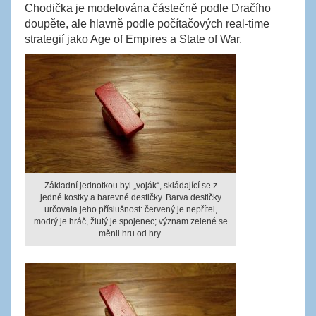
Chodička je modelována částečně podle Dračího
doupěte, ale hlavně podle počítačových real-time
strategií jako Age of Empires a State of War.
Základní jednotkou byl „voják“, skládající se z
jedné kostky a barevné destičky. Barva destičky
určovala jeho příslušnost: červený je nepřítel,
modrý je hráč, žlutý je spojenec; význam zelené se
měnil hru od hry.