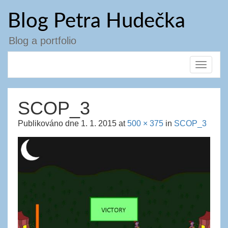
Přejít
Blog Petra Hudečka
k
obsahu
webu
Blog a portfolio
Toggle
navigat
SCOP_3
Publikováno dne
1. 1. 2015
at
500 × 375
in
SCOP_3