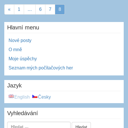
«
1
…
6
7
8
Hlavní menu
Nové posty
O mně
Moje úspěchy
Seznam mých počítačových her
Jazyk
English
Česky
Vyhledávání