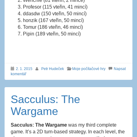
Wenchie (81 vteřin, 2 mince)
Profesor (115 vteřin, 41 mincí)
ddasdw (150 vteřin, 50 mincí)
honzik (167 vteřin, 50 mincí)
Tomur (186 vteřin, 46 mincí)
Pipin (189 vteřin, 50 mincí)
2. 1. 2015
Petr Hudeček
Moje počítačové hry
Napsat
komentář
Sacculus: The
Wargame
Sacculus: The Wargame
was my third complete
game. It’s a 2D turn-based strategy. In each level, the