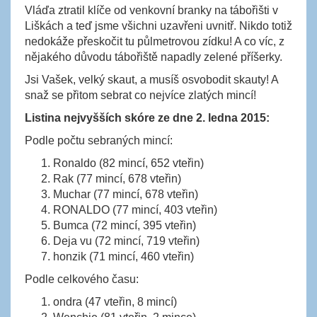
Vláďa ztratil klíče od venkovní branky na tábořišti v
Liškách a teď jsme všichni uzavřeni uvnitř. Nikdo totiž
nedokáže přeskočit tu půlmetrovou zídku! A co víc, z
nějakého důvodu tábořiště napadly zelené příšerky.
Jsi Vašek, velký skaut, a musíš osvobodit skauty! A
snaž se přitom sebrat co nejvíce zlatých mincí!
Listina nejvyšších skóre ze dne 2. ledna 2015:
Podle počtu sebraných mincí:
Ronaldo (82 mincí, 652 vteřin)
Rak (77 mincí, 678 vteřin)
Muchar (77 mincí, 678 vteřin)
RONALDO (77 mincí, 403 vteřin)
Bumca (72 mincí, 395 vteřin)
Deja vu (72 mincí, 719 vteřin)
honzik (71 mincí, 460 vteřin)
Podle celkového času:
ondra (47 vteřin, 8 mincí)