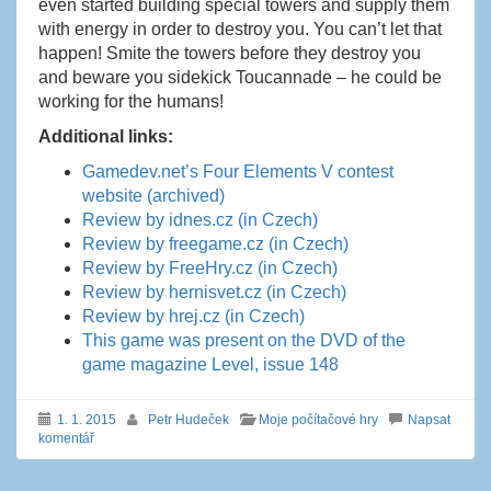
even started building special towers and supply them
with energy in order to destroy you. You can’t let that
happen! Smite the towers before they destroy you
and beware you sidekick Toucannade – he could be
working for the humans!
Additional links:
Gamedev.net’s Four Elements V contest
website (archived)
Review by idnes.cz (in Czech)
Review by freegame.cz (in Czech)
Review by FreeHry.cz (in Czech)
Review by hernisvet.cz (in Czech)
Review by hrej.cz (in Czech)
This game was present on the DVD of the
game magazine Level, issue 148
1. 1. 2015
Petr Hudeček
Moje počítačové hry
Napsat
komentář