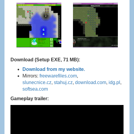
Download (Setup EXE, 71 MB):
Download from my website.
Mirrors:
freewarefiles.com
,
slunecnice.cz
,
stahuj.cz
,
download.com
,
idg.pl
,
softsea.com
Gameplay trailer: