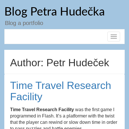
Přejít
Blog Petra Hudečka
k
obsahu
webu
Blog a portfolio
Toggle
navigat
Author:
Petr Hudeček
Time Travel Research
Facility
Time Travel Research Facility
was the first game I
programmed in Flash. It’s a platformer with the twist
that the player can rewind or slow down time in order
to pass puzzles and battle enemies.