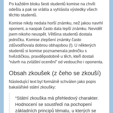
Po každém bloku šesti studentů komise na chvíli
odešla a pak se vrátila a vyhlásila výsledky všech
těchto studentů.
Komise nikdy nedala horší známku, než jakou navrhl
oponent, a naopak často dala lepší známku. Neviděl
jsem nikoho neuspět. Většina studentů dostala
jedničku. Komise zlepšení známky často
zdůvodňovala dobrou obhajobou (!). U některých
studentů si komise poznamenala jedničku s
hvězdičkou, pravděpodobně u těch, kteří dostali
“návrh na zvláštní ocenění” od vedoucího i oponenta.
Obsah zkoušek (z čeho se zkouší)
Následující text byl formálně schválen jako popis
bakalářské státní zkoušky:
“Státní zkouška má přehledový charakter.
Hodnocení se soustředí na pochopení
základních principů tématu, u kterých se