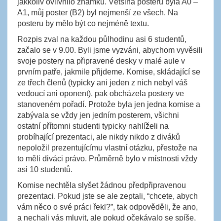
jakkoliv ovlivnilo známku. Většina posterů byla A0 –
A1, můj poster (B2) byl nejmenší ze všech. Na
posteru by mělo být co nejméně textu.
Rozpis zval na každou půlhodinu asi 6 studentů,
začalo se v 9.00. Byli jsme vyzváni, abychom vyvěsili
svoje postery na připravené desky v malé aule v
prvním patře, jakmile přijdeme. Komise, skládající se
ze třech členů (typicky ani jeden z nich nebyl váš
vedoucí ani oponent), pak obcházela postery ve
stanoveném pořadí. Protože byla jen jedna komise a
zabývala se vždy jen jedním posterem, všichni
ostatní přítomni studenti typicky nahlíželi na
probíhající prezentaci, ale nikdy nikdo z diváků
nepoložil prezentujícímu vlastní otázku, přestože na
to měli diváci právo. Průměrně bylo v místnosti vždy
asi 10 studentů.
Komise nechtěla slyšet žádnou předpřipravenou
prezentaci. Pokud jste se ale zeptali, “chcete, abych
vám něco o své práci řekl?”, tak odpověděli, že ano,
a nechali vás mluvit, ale pokud očekávalo se spíše,