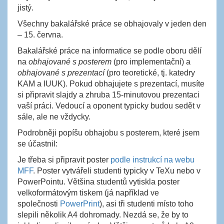
jistý.
Všechny bakalářské práce se obhajovaly v jeden den
– 15. června.
Bakalářské práce na informatice se podle oboru dělí
na
obhajované s posterem
(pro implementační) a
obhajované s prezentací
(pro teoretické, tj. katedry
KAM a IUUK). Pokud obhajujete s prezentací, musíte
si připravit slajdy a zhruba 15-minutovou prezentaci
vaší práci. Vedoucí a oponent typicky budou sedět v
sále, ale ne vždycky.
Podrobněji popíšu obhajobu s posterem, které jsem
se účastnil:
Je třeba si připravit poster
podle instrukcí na webu
MFF
. Poster vytvářeli studenti typicky v TeXu nebo v
PowerPointu. Většina studentů vytiskla poster
velkoformátovým tiskem (já například ve
společnosti
PowerPrint
), asi tři studenti místo toho
slepili několik A4 dohromady. Nezdá se, že by to