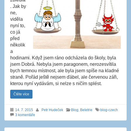
. Jak by
ne,
viděla
nyní to,
co já
před
několik
a
hodinami. Když jsem ráno odcházela do školy, byla
jsem Dobrá. Nebyla jsem paragonem, nerozesvítila
bych temnou místnost, ale byla jsem spíše na kladné
straně. Pořád ještě nejsem ďábel, ale červenou záři,
kterou nyní vydávám, si nelze s ničím splést.
Čtěte více
14. 7. 2015
Petr Hudeček
Blog
,
Beletrie
blog-czech
3 komentáře