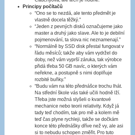
Principy počítačů
“Ono se to nezdá, ale tento předmět je
vlastně docela těžký.”
“Jeden z pevných disků označujeme jako
master a druhý jako slave. Ale to je debilní
pojmenování, ta slova nic neznamenají.”
“Normálně by SSD disk přestal fungovat v
řádu měsíců; takže aby vám vydržel do
doby, než vám vyprší záruka, tak výrobce
přidá třeba 50 GB navíc, o kterých vám
neřekne, a postupně s nimi doplňuje
rozbité buňky.”
“Budu vám na této přednášce trochu lhát.
Na střední škole vás také učili hodně lží.
Třeba jste možná slyšeli o kvantové
mechanice nebo teorii relativity. Když já
tady teď chodím, tak pro mě a kolem mě
teď čas plyne rychleji, takže se dočkám
konce této přednášky dříve než vy, ale asi
si to nebudu schopen změřit. Pro tuto