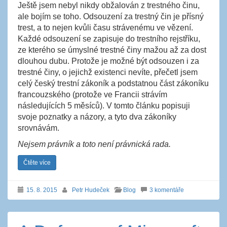
Ještě jsem nebyl nikdy obžalován z trestného činu,
ale bojím se toho. Odsouzení za trestný čin je přísný
trest, a to nejen kvůli času strávenému ve vězení.
Každé odsouzení se zapisuje do trestního rejstříku,
ze kterého se úmyslné trestné činy mažou až za dost
dlouhou dubu. Protože je možné být odsouzen i za
trestné činy, o jejichž existenci nevíte, přečetl jsem
celý český trestní zákoník a podstatnou část zákoníku
francouzského (protože ve Francii strávím
následujících 5 měsíců). V tomto článku popisuji
svoje poznatky a názory, a tyto dva zákoníky
srovnávám.
Nejsem právník a toto není právnická rada.
Čtěte více
15. 8. 2015
Petr Hudeček
Blog
3 komentáře