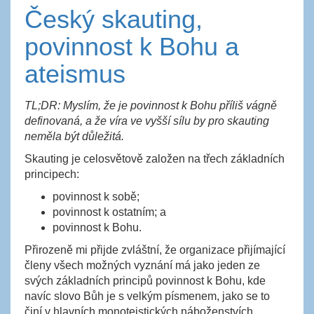
Český skauting,
povinnost k Bohu a
ateismus
TL;DR: Myslím, že je povinnost k Bohu příliš vágně
definovaná, a že víra ve vyšší sílu by pro skauting
neměla být důležitá.
Skauting je celosvětově založen na třech základních
principech:
povinnost k sobě;
povinnost k ostatním; a
povinnost k Bohu.
Přirozeně mi přijde zvláštní, že organizace přijímající
členy všech možných vyznání má jako jeden ze
svých základních principů povinnost k Bohu, kde
navíc slovo Bůh je s velkým písmenem, jako se to
činí v hlavních monoteistických náboženstvích.