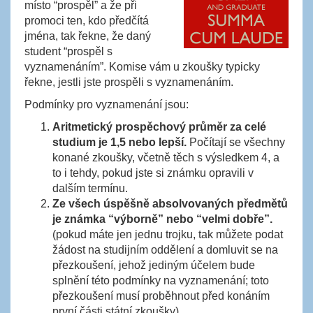
místo “prospěl” a že při
promoci ten, kdo předčítá
jména, tak řekne, že daný
student “prospěl s
vyznamenáním”. Komise vám u zkoušky typicky
řekne, jestli jste prospěli s vyznamenáním.
Podmínky pro vyznamenání jsou:
Aritmetický prospěchový průměr za celé
studium je 1,5 nebo lepší.
Počítají se všechny
konané zkoušky, včetně těch s výsledkem 4, a
to i tehdy, pokud jste si známku opravili v
dalším termínu.
Ze všech úspěšně absolvovaných předmětů
je známka “výborně” nebo “velmi dobře”.
(pokud máte jen jednu trojku, tak můžete podat
žádost na studijním oddělení a domluvit se na
přezkoušení, jehož jediným účelem bude
splnění této podmínky na vyznamenání; toto
přezkoušení musí proběhnout před konáním
první části státní zkoušky)