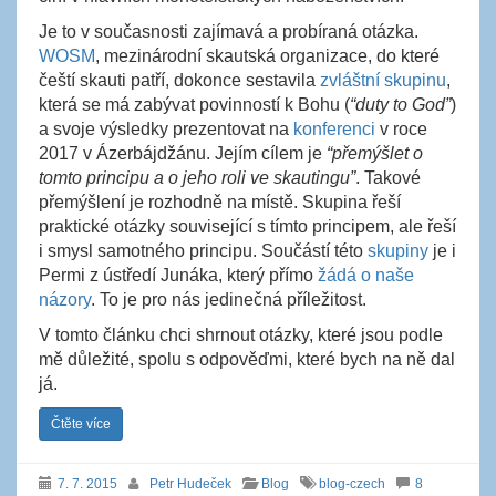
Je to v současnosti zajímavá a probíraná otázka.
WOSM
, mezinárodní skautská organizace, do které
čeští skauti patří, dokonce sestavila
zvláštní skupinu
,
která se má zabývat povinností k Bohu (
“duty to God”
)
a svoje výsledky prezentovat na
konferenci
v roce
2017 v Ázerbájdžánu. Jejím cílem je
“přemýšlet o
tomto principu a o jeho roli ve skautingu”
. Takové
přemýšlení je rozhodně na místě. Skupina řeší
praktické otázky související s tímto principem, ale řeší
i smysl samotného principu. Součástí této
skupiny
je i
Permi z ústředí Junáka, který přímo
žádá o naše
názory
. To je pro nás jedinečná příležitost.
V tomto článku chci shrnout otázky, které jsou podle
mě důležité, spolu s odpověďmi, které bych na ně dal
já.
Čtěte více
7. 7. 2015
Petr Hudeček
Blog
blog-czech
8