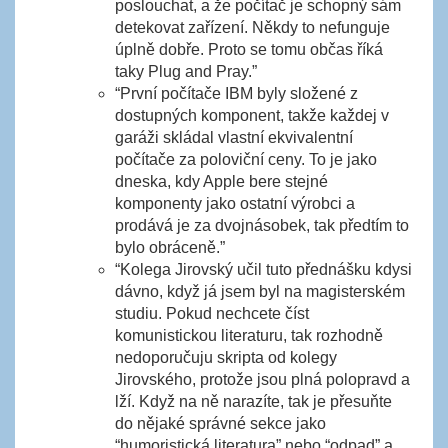
poslouchat, a že počítač je schopný sám
detekovat zařízení. Někdy to nefunguje
úplně dobře. Proto se tomu občas říká
taky Plug and Pray.”
“První počítače IBM byly složené z
dostupných komponent, takže každej v
garáži skládal vlastní ekvivalentní
počítače za poloviční ceny. To je jako
dneska, kdy Apple bere stejné
komponenty jako ostatní výrobci a
prodává je za dvojnásobek, tak předtím to
bylo obráceně.”
“Kolega Jirovský učil tuto přednášku kdysi
dávno, když já jsem byl na magisterském
studiu. Pokud nechcete číst
komunistickou literaturu, tak rozhodně
nedoporučuju skripta od kolegy
Jirovského, protože jsou plná polopravd a
lží. Když na ně narazíte, tak je přesuňte
do nějaké správné sekce jako
“humoristická literatura” nebo “odpad” a