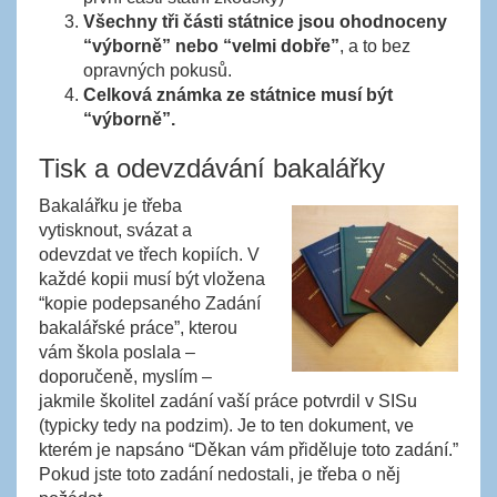
Všechny tři části státnice jsou ohodnoceny
“výborně” nebo “velmi dobře”
, a to bez
opravných pokusů.
Celková známka ze státnice musí být
“výborně”.
Tisk a odevzdávání bakalářky
Bakalářku je třeba
vytisknout, svázat a
odevzdat ve třech kopiích. V
každé kopii musí být vložena
“kopie podepsaného Zadání
bakalářské práce”, kterou
vám škola poslala –
doporučeně, myslím –
jakmile školitel zadání vaší práce potvrdil v SISu
(typicky tedy na podzim). Je to ten dokument, ve
kterém je napsáno “Děkan vám přiděluje toto zadání.”
Pokud jste toto zadání nedostali, je třeba o něj