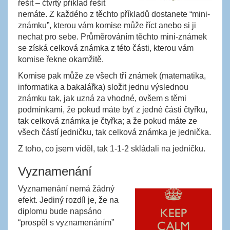
řešit – čtvrtý příklad řešit
nemáte. Z každého z těchto příkladů dostanete “mini-
známku”, kterou vám komise může říct anebo si ji
nechat pro sebe. Průměrováním těchto mini-známek
se získá celková známka z této části, kterou vám
komise řekne okamžitě.
Komise pak může ze všech tří známek (matematika,
informatika a bakalářka) složit jednu výslednou
známku tak, jak uzná za vhodné, ovšem s těmi
podmínkami, že pokud máte byť z jedné části čtyřku,
tak celková známka je čtyřka; a že pokud máte ze
všech částí jedničku, tak celková známka je jednička.
Z toho, co jsem viděl, tak 1-1-2 skládali na jedničku.
Vyznamenání
Vyznamenání nemá žádný
efekt. Jediný rozdíl je, že na
diplomu bude napsáno
“prospěl s vyznamenáním”