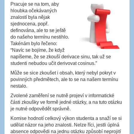
Pracuje se na tom, aby
hloubka očekávaných
znalostí byla nějak
sjednocena, popř.
definována, ale to se ještě
do našeho termínu nestihlo.
Takénám bylo řečeno:
“Navíc se bojíme, že když
napíšeme, že se zkouší derivace sinu, tak už se
studenti nebudou učit derivovat cosinus.”
Může se sice zkoušet i obsah, který nebyl pokryt v
povinných předmětech, ale to se na našem termínu
nestalo.
Zvolené zaměření se nutně projeví v informatické
části zkoušky ve formě jedné otázky, a na tuto otázku
je nutné odpovědět správně.
Komise hodnotí celkový výkon studenta a snaží se si
udělat názor na jeho znalosti. Nelze říci, jestli úplná
absence odpovědi na jednu otázku způsobí neprojití