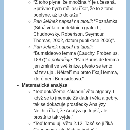
“Z toho plyne, že množina Y je učesaná.
Správně bych měl asi říkat, že to z toho
poplyne, až to dokážu.”
Pan Jelínek napsal na tabuli:
“Poznámka
(Silná věta o perfektních grafech,
Chudnovsky, Robertson, Seymour,
Thomas, 2002, datum publikace 2006)”.
Pan Jelínek napsal na tabuli:
“Burnsideovo lemma (Cauchy, Frobenius,
1887)”
a pokračuje:
“Pan Burnside lemma
jen zmínil ve své knize, přesto se tento
název ujal. Někteří mu proto říkají lemma,
které není Burnsideovo.”
Matematická analýza
“Teď dokážeme Základní větu algebry. I
když se to jmenuje Základní věta algebry,
tak se dokazuje prostředky Analýzy.
Nechci říkat, že Analýza je lepší, ale
prostě to tak vyjde.”
“Teď formuluji Větu 2.12. Také se jí říká
Cauchyova, ale těch je hodně.”