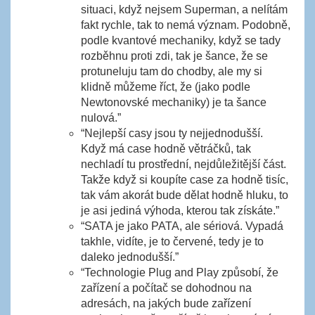
situaci, když nejsem Superman, a nelítám
fakt rychle, tak to nemá význam. Podobně,
podle kvantové mechaniky, když se tady
rozběhnu proti zdi, tak je šance, že se
protuneluju tam do chodby, ale my si
klidně můžeme říct, že (jako podle
Newtonovské mechaniky) je ta šance
nulová.”
“Nejlepší casy jsou ty nejjednodušší.
Když má case hodně větráčků, tak
nechladí tu prostřední, nejdůležitější část.
Takže když si koupíte case za hodně tisíc,
tak vám akorát bude dělat hodně hluku, to
je asi jediná výhoda, kterou tak získáte.”
“SATA je jako PATA, ale sériová. Vypadá
takhle, vidíte, je to červené, tedy je to
daleko jednodušší.”
“Technologie Plug and Play způsobí, že
zařízení a počítač se dohodnou na
adresách, na jakých bude zařízení