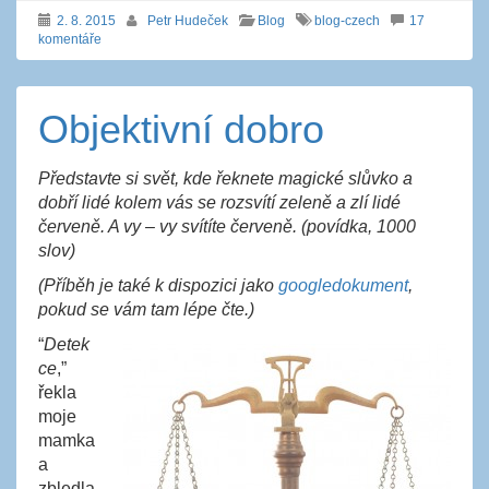
2. 8. 2015
Petr Hudeček
Blog
blog-czech
17
komentáře
Objektivní dobro
Představte si svět, kde řeknete magické slůvko a
dobří lidé kolem vás se rozsvítí zeleně a zlí lidé
červeně. A vy – vy svítíte červeně. (povídka, 1000
slov)
(Příběh je také k dispozici jako
googledokument
,
pokud se vám tam lépe čte.)
“
Detek
ce
,”
řekla
moje
mamka
a
zbledla