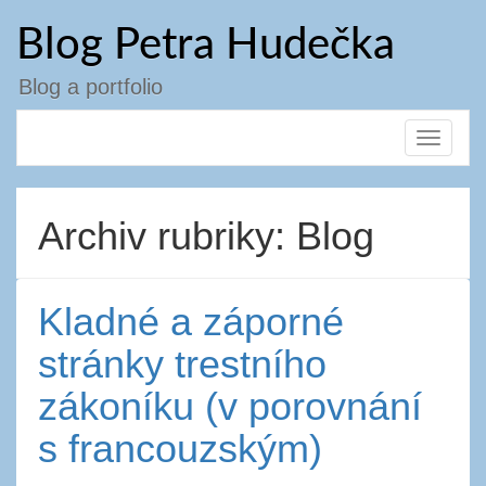
Přejít
Blog Petra Hudečka
k
obsahu
webu
Blog a portfolio
Toggle
navigat
Archiv rubriky: Blog
Kladné a záporné
stránky trestního
zákoníku (v porovnání
s francouzským)