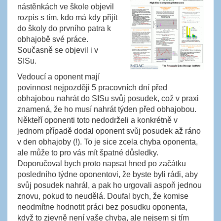
nástěnkách ve škole objevil
rozpis s tím, kdo má kdy přijít
do školy do prvního patra k
obhajobě své práce.
Současně se objevil i v
SISu.
Vedoucí a oponent mají
povinnost nejpozději 5 pracovních dní před
obhajobou nahrát do SISu svůj posudek, což v praxi
znamená, že ho musí nahrát týden před obhajobou.
Někteří oponenti toto nedodrželi a konkrétně v
jednom případě dodal oponent svůj posudek až ráno
v den obhajoby (!). To je sice zcela chyba oponenta,
ale může to pro vás mít špatné důsledky.
Doporučoval bych proto napsat hned po začátku
posledního týdne oponentovi, že byste byli rádi, aby
svůj posudek nahrál, a pak ho urgovali aspoň jednou
znovu, pokud to neudělá. Doufal bych, že komise
neodmítne hodnotit práci bez posudku oponenta,
když to zjevně není vaše chyba, ale nejsem si tím