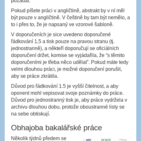
požádat.
Pokud píšete práci v angličtině, abstrakt by v ní měl
být pouze v angličtině. V češtině by tam být nemělo, a
to i přes to, že je napsaný ve vzorové šabloně.
V doporučeních je sice uvedeno doporučené
řádkování 1,5 a tisk pouze na pravou stranu (tj.
jednostranně), a někteří doporučují se oficiálních
doporučení držet, komise se vyjádařila, že “s těmito
doporučeními je třeba něco udělat”. Pokud máte tedy
velmi dlouhou práci, je možné doporučení porušit,
aby se práce zkrátila.
Důvod pro řádkování 1.5 je vyšší čitelnost, a aby
oponent mohl vepisovat svoje poznámky do práce.
Důvod pro jednostranný tisk je, aby práce vydržela v
archivu dlouhou dobu, protože oboustranné listy se
na sebe obtiskují.
Obhajoba bakalářské práce
Několik týdnů předem se