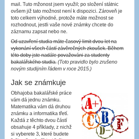
mail. Tuto mžonost jsem využil; po složení státnic
ovšem již tato možnost není k dispozici. Zároveň je
toto celkem výhodné, protože máte možnost se
rozhodnout, jestli vaše nové známky chcete do
záznamu zapsat nebo ne.
Od uzavření studia máte časový limit dvou let na
vykonání všech částí závěrečných zkoušek. Během
této doby jste nadále považováni za studenty
bakalářského studia.
(Toto pravidlo bylo zrušeno
novým studijním řádem v roce 2015.)
Jak se známkuje
Obhajoba bakalářské práce
vám dá jednu známku.
Matematika vám dá druhou
známku a informatika třetí.
Každá z těchto dvou částí
obsahuje 4 příklady, z nichž
si vyberete 3, které budete