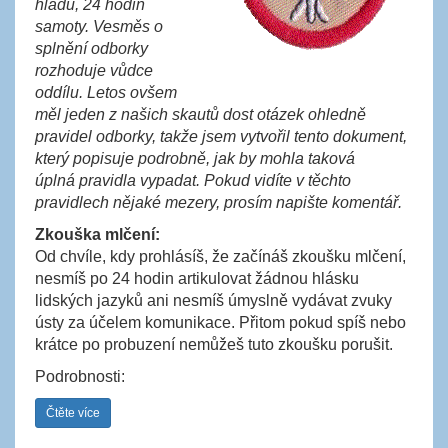
hladu, 24 hodin
samoty. Vesměs o
splnění odborky
rozhoduje vůdce
oddílu. Letos ovšem
měl jeden z našich skautů dost otázek ohledně
pravidel odborky, takže jsem vytvořil tento dokument,
který popisuje podrobně, jak by mohla taková
úplná pravidla vypadat. Pokud vidíte v těchto
pravidlech nějaké mezery, prosím napište komentář.
Zkouška mlčení:
Od chvíle, kdy prohlásíš, že začínáš zkoušku mlčení,
nesmíš po 24 hodin artikulovat žádnou hlásku
lidských jazyků ani nesmíš úmyslně vydávat zvuky
ústy za účelem komunikace. Přitom pokud spíš nebo
krátce po probuzení nemůžeš tuto zkoušku porušit.
Podrobnosti:
Čtěte více