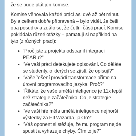
že se bude ptát jen komise.
Komise věnovala každé práci asi dvě až pět minut.
Byla celkem dobře připravená – bylo vidět, že četli
oba posudky a zdálo se, že četli i části prací. Komise
pokládala různé otázky – pamatuji si například na
tyto (z různých prací):
“Proč jste z projektu odstranil integraci
PEARu?”
“Ve vaší práci detekujete opisování. Co děláte
se studenty, o kterých se zjistí, že opisují?”
“Vaše řešení provádí transformace přímo na
úrovni programovacího jazyka. Proč?”
“Říkáte, že vaše umělá inteligence je 11x lepší
než strategie začátečníka. Co je strategie
začátečníka?”
“Ve vaší hře měla umělá inteligence nejhorší
výsledky za Elf Wizarda, jak to?”
“Váš oponent si stěžuje, že mu program nejde
spustit a vyhazuje chyby. Čím to je?”