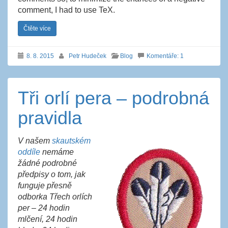
comment, I had to use TeX.
Čtěte více
8. 8. 2015
Petr Hudeček
Blog
Komentáře: 1
Tři orlí pera – podrobná
pravidla
V našem
skautském
oddíle
nemáme
žádné podrobné
předpisy o tom, jak
funguje přesně
odborka Třech orlích
per – 24 hodin
mlčení, 24 hodin