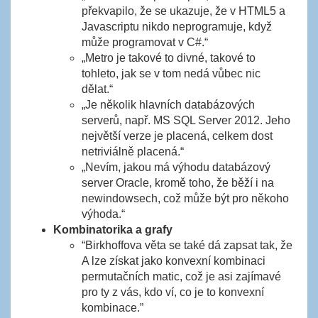
překvapilo, že se ukazuje, že v HTML5 a
Javascriptu nikdo neprogramuje, když
může programovat v C#.“
„Metro je takové to divné, takové to
tohleto, jak se v tom nedá vůbec nic
dělat.“
„Je několik hlavních databázových
serverů, např. MS SQL Server 2012. Jeho
největší verze je placená, celkem dost
netriviálně placená.“
„Nevím, jakou má výhodu databázový
server Oracle, kromě toho, že běží i na
newindowsech, což může být pro někoho
výhoda.“
Kombinatorika a grafy
“Birkhoffova věta se také dá zapsat tak, že
A lze získat jako konvexní kombinaci
permutačních matic, což je asi zajímavé
pro ty z vás, kdo ví, co je to konvexní
kombinace.”