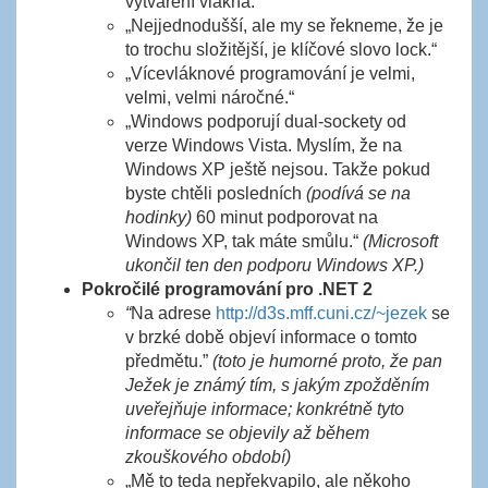
vytváření vlákna.“
„Nejjednodušší, ale my se řekneme, že je
to trochu složitější, je klíčové slovo lock.“
„Vícevláknové programování je velmi,
velmi, velmi náročné.“
„Windows podporují dual-sockety od
verze Windows Vista. Myslím, že na
Windows XP ještě nejsou. Takže pokud
byste chtěli posledních
(podívá se na
hodinky)
60 minut podporovat na
Windows XP, tak máte smůlu.“
(Microsoft
ukončil ten den podporu Windows XP.)
Pokročilé programování pro .NET 2
“
Na adrese
http://d3s.mff.cuni.cz/~jezek
se
v brzké době objeví informace o tomto
předmětu.”
(toto je humorné proto, že pan
Ježek je známý tím, s jakým zpožděním
uveřejňuje informace; konkrétně tyto
informace se objevily až během
zkouškového období)
„Mě to teda nepřekvapilo, ale někoho