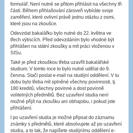
formulář. Není nutné se přitom přihlásit na všechny tři
části. Během přihlašování zároveň vybíráte svoje
zaměření, které ovlivní právě jednu otázku z osmi,
které jsou na zkoušce.
Odevzdat bakalářku bylo nutné do 22. května ve
třech výtiscích. Před odevzdáním bylo vhodné být
přihlášen na státní zkoušky a mít práci vloženou v
SISu.
Také je před zkouškou třeba uzavřít bakalářské
studium. V tomto roce to bylo nutné udělat do 9.
června. Stačí poslat e-mail na studijní oddělení. V tu
dobu bylo třeba mít splněné všechny povinnosti, tj.
180 kreditů, všechny povinné a dost povinně
volitelných předmětů. Bez uzavření studia není
možné přijít na zkoušku ani obhajobu, i pokud jste
přihlášení.
I po uzavření studia je možné připsat do záznamu
známky s předmětů, které absolvujete až po uzavření
studia, a to tak, že napíšete studijnímu oddělení e-