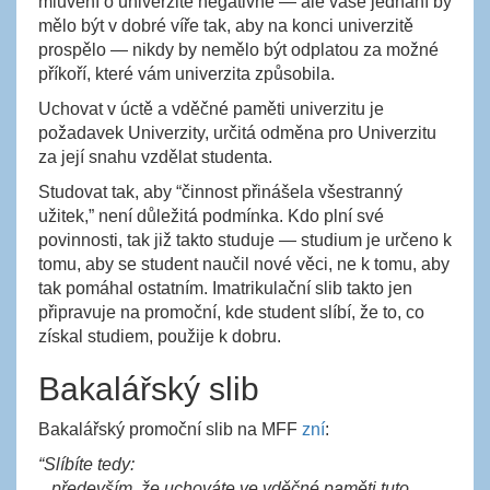
mluvení o univerzitě negativně — ale vaše jednání by
mělo být v dobré víře tak, aby na konci univerzitě
prospělo — nikdy by nemělo být odplatou za možné
příkoří, které vám univerzita způsobila.
Uchovat v úctě a vděčné paměti univerzitu je
požadavek Univerzity, určitá odměna pro Univerzitu
za její snahu vzdělat studenta.
Studovat tak, aby “činnost přinášela všestranný
užitek,” není důležitá podmínka. Kdo plní své
povinnosti, tak již takto studuje — studium je určeno k
tomu, aby se student naučil nové věci, ne k tomu, aby
tak pomáhal ostatním. Imatrikulační slib takto jen
připravuje na promoční, kde student slíbí, že to, co
získal studiem, použije k dobru.
Bakalářský slib
Bakalářský promoční slib na MFF
zní
:
“Slíbíte tedy:
především, že uchováte ve vděčné paměti tuto