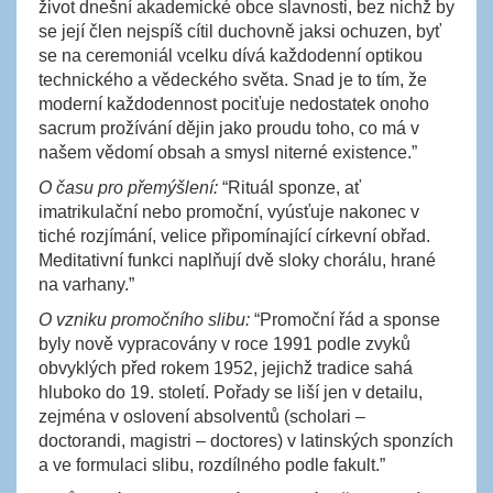
život dnešní akademické obce slavnosti, bez nichž by
se její člen nejspíš cítil duchovně jaksi ochuzen, byť
se na ceremoniál vcelku dívá každodenní optikou
technického a vědeckého světa. Snad je to tím, že
moderní každodennost pociťuje nedostatek onoho
sacrum prožívání dějin jako proudu toho, co má v
našem vědomí obsah a smysl niterné existence.”
O času pro přemýšlení:
“Rituál sponze, ať
imatrikulační nebo promoční, vyúsťuje nakonec v
tiché rozjímání, velice připomínající církevní obřad.
Meditativní funkci naplňují dvě sloky chorálu, hrané
na varhany.”
O vzniku promočního slibu:
“Promoční řád a sponse
byly nově vypracovány v roce 1991 podle zvyků
obvyklých před rokem 1952, jejichž tradice sahá
hluboko do 19. století. Pořady se liší jen v detailu,
zejména v oslovení absolventů (scholari –
doctorandi, magistri – doctores) v latinských sponzích
a ve formulaci slibu, rozdílného podle fakult.”