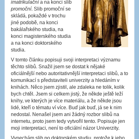
imatrikulační
a na konci slib
promoční
. Slib promoční se
skládá, pokaždé v trochu
jiné podobě, na konci
bakálařského studia, na
konci magisterského studia
a na konci doktorského
studia.
V tomto článku popisuji svoji interpretaci významu
těchto slibů. Snažil jsem se dostat k nějaké
oficiálnější nebo autoritativnější interpretaci slibů, a to
komunikací s představiteli univerzity a hledáním v
knihách. Něco jsem zjistil, ale zdaleka ne tolik, kolik
bych chtěl. Jsem si celkem jistý, že někde ještě leží
knihy, ve kterých je více materiálu, a že někde jsou
lidé, kteří o tématu ví více. Buď jak buď, já se k nim
nedostal. Nenašel jsem ani žádný rozbor slibů na
internetu, proto jsem tedy vytvořil tento. Popisuje jen
moji interpretaci, není to oficiální názor Univerzity.
Vynechám slib po doktorském studiu, protože k jeho