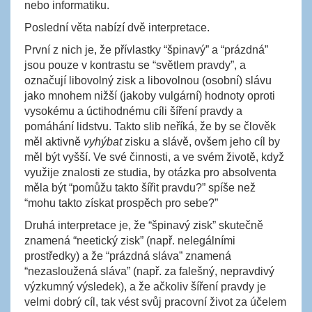
nebo informatiku.
Poslední věta nabízí dvě interpretace.
První z nich je, že přívlastky “špinavý” a “prázdná”
jsou pouze v kontrastu se “světlem pravdy”, a
označují libovolný zisk a libovolnou (osobní) slávu
jako mnohem nižší (jakoby vulgární) hodnoty oproti
vysokému a úctihodnému cíli šíření pravdy a
pomáhání lidstvu. Takto slib neříká, že by se člověk
měl aktivně
vyhýbat
zisku a slávě, ovšem jeho cíl by
měl být vyšší. Ve své činnosti, a ve svém životě, když
využije znalosti ze studia, by otázka pro absolventa
měla být “pomůžu takto šířit pravdu?” spíše než
“mohu takto získat prospěch pro sebe?”
Druhá interpretace je, že “špinavý zisk” skutečně
znamená “neetický zisk” (např. nelegálními
prostředky) a že “prázdná sláva” znamená
“nezasloužená sláva” (např. za falešný, nepravdivý
výzkumný výsledek), a že ačkoliv šíření pravdy je
velmi dobrý cíl, tak vést svůj pracovní život za účelem