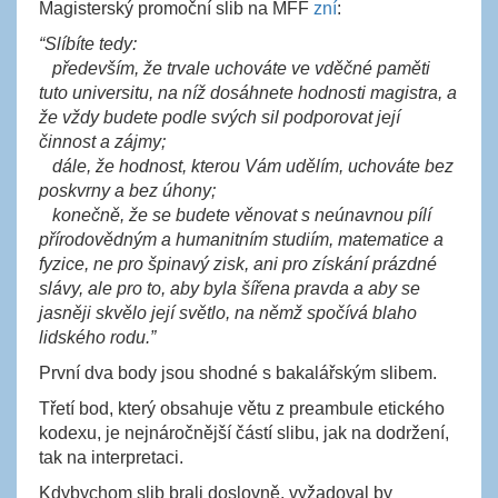
Magisterský promoční slib na MFF
zní
:
“Slíbíte tedy:
především, že trvale uchováte ve vděčné paměti
tuto universitu, na níž dosáhnete hodnosti magistra, a
že vždy budete podle svých sil podporovat její
činnost a zájmy;
dále, že hodnost, kterou Vám udělím, uchováte bez
poskvrny a bez úhony;
konečně, že se budete věnovat s neúnavnou pílí
přírodovědným a humanitním studiím, matematice a
fyzice, ne pro špinavý zisk, ani pro získání prázdné
slávy, ale pro to, aby byla šířena pravda a aby se
jasněji skvělo její světlo, na němž spočívá blaho
lidského rodu.”
První dva body jsou shodné s bakalářským slibem.
Třetí bod, který obsahuje větu z preambule etického
kodexu, je nejnáročnější částí slibu, jak na dodržení,
tak na interpretaci.
Kdybychom slib brali doslovně, vyžadoval by