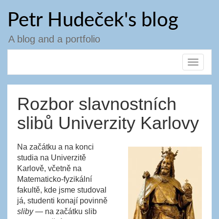
Skip
Petr Hudeček's blog
to
content
A blog and a portfolio
Toggle
navigat
Rozbor slavnostních
slibů Univerzity Karlovy
Na začátku a na konci
studia na Univerzitě
Karlově, včetně na
Matematicko-fyzikální
fakultě, kde jsme studoval
já, studenti konají povinně
sliby
— na začátku slib