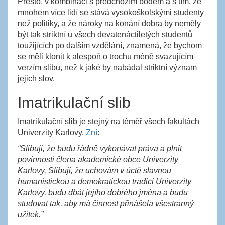
Přesto, v kombinaci s předchozím bodem a s tím, že
mnohem více lidí se stává vysokoškolskými studenty
než politiky, a že nároky na konání dobra by neměly
být tak striktní u všech devatenáctiletých studentů
toužijících po dalším vzdělání, znamená, že bychom
se měli klonit k alespoň o trochu méně svazujícím
verzím slibu, než k jaké by nabádal striktní význam
jejich slov.
Imatrikulační slib
Imatrikulační slib je stejný na téměř všech fakultách
Univerzity Karlovy.
Zní
:
“Slibuji, že budu řádně vykonávat práva a plnit
povinnosti člena akademické obce Univerzity
Karlovy. Slibuji, že uchovám v úctě slavnou
humanistickou a demokratickou tradici Univerzity
Karlovy, budu dbát jejího dobrého jména a budu
studovat tak, aby má činnost přinášela všestranný
užitek.”