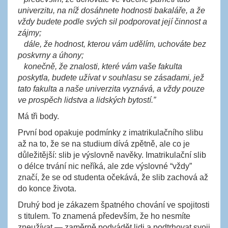
univerzitu, na níž dosáhnete hodnosti bakaláře, a že
vždy budete podle svých sil podporovat její činnost a
zájmy;
dále, že hodnost, kterou vám udělím, uchováte bez
poskvrny a úhony;
konečně, že znalosti, které vám vaše fakulta
poskytla, budete užívat v souhlasu se zásadami, jež
tato fakulta a naše univerzita vyznává, a vždy pouze
ve prospěch lidstva a lidských bytostí.”
Má tři body.
První bod opakuje podmínky z imatrikulačního slibu
až na to, že se na studium dívá zpětně, ale co je
důležitější: slib je výslovně navěky. Imatrikulační slib
o délce trvání nic neříká, ale zde výslovné “vždy”
značí, že se od studenta očekává, že slib zachová až
do konce života.
Druhý bod je zákazem špatného chování ve spojitosti
s titulem. To znamená především, že ho nesmíte
zneužívat — zaměrně podvádět lidi a podtrhovat svoji