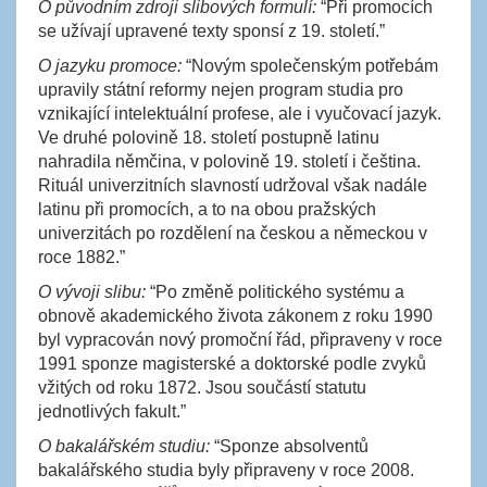
O původním zdroji slibových formulí:
“Při promocích
se užívají upravené texty sponsí z 19. století.”
O jazyku promoce:
“Novým společenským potřebám
upravily státní reformy nejen program studia pro
vznikající intelektuální profese, ale i vyučovací jazyk.
Ve druhé polovině 18. století postupně latinu
nahradila němčina, v polovině 19. století i čeština.
Rituál univerzitních slavností udržoval však nadále
latinu při promocích, a to na obou pražských
univerzitách po rozdělení na českou a německou v
roce 1882.”
O vývoji slibu:
“Po změně politického systému a
obnově akademického života zákonem z roku 1990
byl vypracován nový promoční řád, připraveny v roce
1991 sponze magisterské a doktorské podle zvyků
vžitých od roku 1872. Jsou součástí statutu
jednotlivých fakult.”
O bakalářském studiu:
“Sponze absolventů
bakalářského studia byly připraveny v roce 2008.