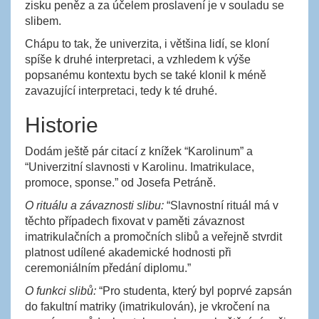
zisku peněz a za účelem proslavení je v souladu se
slibem.
Chápu to tak, že univerzita, i většina lidí, se kloní
spíše k druhé interpretaci, a vzhledem k výše
popsanému kontextu bych se také klonil k méně
zavazující interpretaci, tedy k té druhé.
Historie
Dodám ještě pár citací z knížek “Karolinum” a
“Univerzitní slavnosti v Karolinu. Imatrikulace,
promoce, sponse.” od Josefa Petráně.
O rituálu a závaznosti slibu:
“Slavnostní rituál má v
těchto případech fixovat v paměti závaznost
imatrikulačních a promočních slibů a veřejně stvrdit
platnost udílené akademické hodnosti při
ceremoniálním předání diplomu.”
O funkci slibů:
“Pro studenta, který byl poprvé zapsán
do fakultní matriky (imatrikulován), je vkročení na