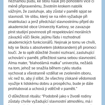
neznámou půdu, ke stolu nauk pro pohoštění více či
méně připravenému, životním krokem natolik
vážným, že zasluhuje, aby zůstal v paměti spjat se
slavností. Ve slibu, který se na něm vyžaduje při
imatrikulaci a jenž předchází slavnostnímu přijetí do
akademické obce Univerzity Karlovy, se zavazuje
plnit studijní povinnosti při respektování morálních
závazků vůči škole, jejímu řádu i rozhodnutí
akademických funkcionářů. Nejinak je tomu ve chvíli,
kdy se škola s absolvetem (doktorandem) při promoci
loučí. Je to opět důležité životní rozhraní, zasluhující
uchování v paměti, příležitost sama sebou slavnostní.
Alma mater, “blahodárná matka” univerzita, nežádá
na tom, jehož se snažila během cyklu studia
vychovat a všestranně vzdělat ve zvoleném oboru,
víc než to, aby jí slíbil, že všechny získané vědomosti
využije k lidskému dobru a prospěchu, bude je dále
prohlubovat a uchová ji vděčně v paměti.”
O důležitosti rituálu:
“Podobně jako v životě rodiny
zůstaly chvíle vyžadující slavnostní atmosféru, má i