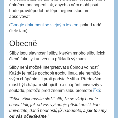
úplnému pochopení tak, abych o něm mohl psát,
bude pravděpodobně lépe nejprve studium
absolvovat.
(
Google dokument se stejným textem
, pokud raději
čtete tam)
Obecně
Sliby jsou slavnostní sliby, kterým mnoho slibujících,
členů fakulty i univerzita přikládá význam.
Sliby není možné interpretovat s úplnou volností.
Každý je může pochopit trochu jinak, ale nemůže
svým chápáním jít proti podstatě slibu. Především
musí být chápání slibujícího a chápání univerzity v
souladu, protože před zněním slibu promotor
říká
:
“Dříve však musíte složit slib, že se vždy budete
chovat tak, jak od vás vyžaduje příslušnost k této
univerzitě, daná hodností, jíž nabudete,
a jak to i my
od vás očekáváme
.”