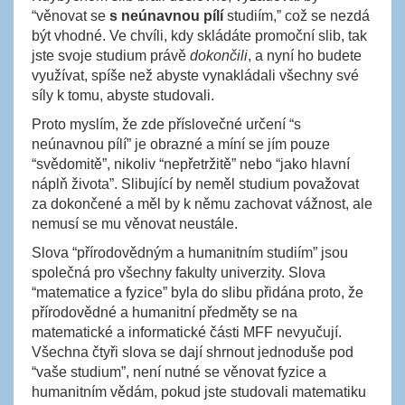
“věnovat se
s neúnavnou pílí
studiím,” což se nezdá
být vhodné. Ve chvíli, kdy skládáte promoční slib, tak
jste svoje studium právě
dokončili
, a nyní ho budete
využívat, spíše než abyste vynakládali všechny své
síly k tomu, abyste studovali.
Proto myslím, že zde příslovečné určení “s
neúnavnou pílí” je obrazné a míní se jím pouze
“svědomitě”, nikoliv “nepřetržitě” nebo “jako hlavní
náplň života”. Slibující by neměl studium považovat
za dokončené a měl by k němu zachovat vážnost, ale
nemusí se mu věnovat neustále.
Slova “přírodovědným a humanitním studiím” jsou
společná pro všechny fakulty univerzity. Slova
“matematice a fyzice” byla do slibu přidána proto, že
přírodovědné a humanitní předměty se na
matematické a informatické části MFF nevyučují.
Všechna čtyři slova se dají shrnout jednoduše pod
“vaše studium”, není nutné se věnovat fyzice a
humanitním vědám, pokud jste studovali matematiku