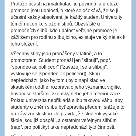
Protože účast na imatrikulaci je povinná, a protože
promoce jsou událostí, o které se očekává, že se ji
účastní každý absolvent, je každý student Univerzity
téměř nucen ke složení slibů. Obzvláště u
promočních slibů, kde událost veřejné promoce je
zážitkem pro rodinu slibujícího, existuje velký nátlak k
jeho složení.
Všechny sliby jsou pronášeny v latině, a to
promotorem. Student pronáší jen “slibuji”, popř.
“spondeo ac polliceor” (“zavazuji se a slibuji”,
vyslovuje se [spondeo
ak
policeor]). Slibu
nepředchází, jako by tomu bylo například ve
skautském oddíle, rozprava o jeho významu, vigílie,
hovory se staršími, zkoušky nebo jeho memorizace.
Pokud univerzita nepřikládá slibu takovou váhu, aby
studenty o znění slibu byť zpravila předem, snížuje to
na závaznosti slibu. Je pravda, že studenti vysoké
škole jsou již dospělí, a ostatním veřejným slibům
(např. pro politiky) také nepředchází tyto činnosti.