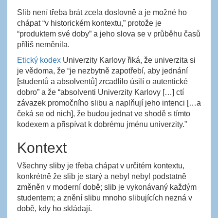
Slib není třeba brát zcela doslovně a je možné ho
chápat “v historickém kontextu,” protože je
“produktem své doby” a jeho slova se v průběhu časů
příliš neměnila.
Etický kodex
Univerzity Karlovy řiká, že univerzita si
je vědoma, že “je nezbytně zapotřebí, aby jednání
[studentů a absolventů] zrcadlilo úsilí o autentické
dobro” a že “absolventi Univerzity Karlovy […] ctí
závazek promočního slibu a naplňují jeho intenci […a
čeká se od nich], že budou jednat ve shodě s tímto
kodexem a přispívat k dobrému jménu univerzity.”
Kontext
Všechny sliby je třeba chápat v určitém kontextu,
konkrétně že slib je starý a nebyl nebyl podstatně
změněn v moderní době; slib je vykonávaný každým
studentem; a znění slibu mnoho slibujících nezná v
době, kdy ho skládají.