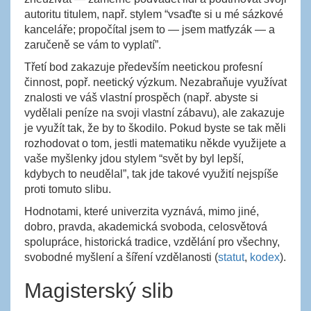
autoritu titulem, např. stylem “vsaďte si u mé sázkové
kanceláře; propočítal jsem to — jsem matfyzák — a
zaručeně se vám to vyplatí”.
Třetí bod zakazuje především neetickou profesní
činnost, popř. neetický výzkum. Nezabraňuje využívat
znalosti ve váš vlastní prospěch (např. abyste si
vydělali peníze na svoji vlastní zábavu), ale zakazuje
je využít tak, že by to škodilo. Pokud byste se tak měli
rozhodovat o tom, jestli matematiku někde využijete a
vaše myšlenky jdou stylem “svět by byl lepší,
kdybych to neudělal”, tak jde takové využití nejspíše
proti tomuto slibu.
Hodnotami, které univerzita vyznává, mimo jiné,
dobro, pravda, akademická svoboda, celosvětová
spolupráce, historická tradice, vzdělání pro všechny,
svobodné myšlení a šíření vzdělanosti (
statut
,
kodex
).
Magisterský slib