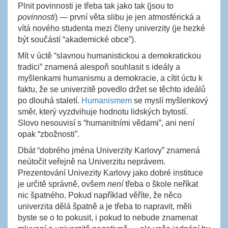
Plnit povinnosti je třeba tak jako tak (jsou to
povinnosti
) — první věta slibu je jen atmosférická a
vítá nového studenta mezi členy univerzity (je hezké
být součástí “akademické obce”).
Mít v úctě “slavnou humanistickou a demokratickou
tradici” znamená alespoň souhlasit s ideály a
myšlenkami humanismu a demokracie, a cítit úctu k
faktu, že se univerzitě povedlo držet se těchto ideálů
po dlouhá staletí.
Humanismem
se myslí myšlenkový
směr, který vyzdvihuje hodnotu lidských bytostí.
Slovo nesouvisí s “humanitními vědami”, ani není
opak “zbožnosti”.
Dbát “dobrého jména Univerzity Karlovy” znamená
neútočit veřejně na Univerzitu neprávem.
Prezentování Univezity Karlovy jako dobré instituce
je určitě správně, ovšem
není
třeba o škole neříkat
nic špatného. Pokud například věříte, že něco
univerzita dělá špatně a je třeba to napravit, měli
byste se o to pokusit, i pokud to nebude znamenat