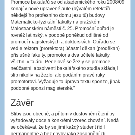
Promoce bakalářů se od akademického roku 2008/09
konají v nově upravené aule (bývalém refektáři
někdejšího profesního domu jezuitů) budovy
Matematicko-fyzikální fakulty na pražském
Malostranském náměstí č. 25. Promoční obřad je
rovněž latinský, v podobě poněkud odlišné od
promocí magisterských a doktorských. Obřadu se
vedle rektora (prorektora) účastní děkan (proděkan)
příslušné fakulty, promotor a dva učitelé fakulty,
všichni v taláru. Pedelové se žezly se promoce
neúčastní, absolventi bakalářského studia skládají
slib nikoliv na žezlo, ale podáním pravé ruky
promotorovi. Vyžaduje to úprava textu sponze, jinak
podobné sponzi magisterské.”
Závěr
Sliby jsou obecné, a přitom v doslovném čtení by
vyžadovaly docela konkrétní vzorec chování. Nedá
se očekávat, že by se jimi každý student řídil
permanentně a bez chyby jako zosobnění cti.