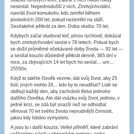
neseslal. Nejjednodušší z nich,
Zmrtvýchvstání
,
navrátí život komukoliv, kdo zemřel během
posledních 200 let, pokud nezemřel na stáří.
Sesilatelné pětkrát za den. Doba studia: 70 let.
Kdybych začal studovat teď, plnou rychlostí, dokázal
bych
zmrtvýchvstání
seslat v 78 letech. Pokud bych
se dožil průměrné očekávané doby života — 92 let —
a sesílal kouzlo důsledně pětkrát denně, 365 dní v
roce, za zbývajících 14 let bych ho seslal… um…
25550x.
Když to takhle člověk vezme, dát svůj život, aby 25
tisíc jiných mohlo žít… kdo by to neudělal? Lidé se
obětují každý den, aby zachránili třeba jednoho
dalšího člověka. Ale dát vsázku svůj život, jednou, v
jedné krizi, se zdá být snazší než se odhodlat
věnovat 70 let svého života nejnudnější činnosti,
jakou kdy lidstvo vymyslelo.
A jsou tu i další kouzla:
Velké příměří,
které zabrání
veškerému násilí v obrovském regionu, nebo