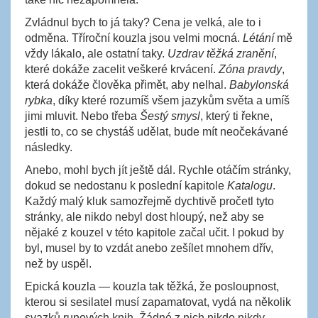
Zvládnul bych to já taky? Cena je velká, ale to i
odměna. Tříroční kouzla jsou velmi mocná.
Létání
mě
vždy lákalo, ale ostatní taky.
Uzdrav těžká zranění
,
které dokáže zacelit veškeré krvácení.
Zóna pravdy
,
která dokáže člověka přimět, aby nelhal.
Babylonská
rybka
, díky které rozumíš všem jazykům světa a umíš
jimi mluvit. Nebo třeba
Šestý smysl
, který ti řekne,
jestli to, co se chystáš udělat, bude mít neočekávané
následky.
Anebo, mohl bych jít ještě dál. Rychle otáčím stránky,
dokud se nedostanu k poslední kapitole
Katalogu
.
Každý malý kluk samozřejmě dychtivě pročetl tyto
stránky, ale nikdo nebyl dost hloupý, než aby se
nějaké z kouzel v této kapitole začal učit. I pokud by
byl, musel by to vzdát anebo zešílet mnohem dřív,
než by uspěl.
Epická kouzla — kouzla tak těžká, že posloupnost,
kterou si sesilatel musí zapamatovat, vydá na několik
svazků runových knih. Žádné z nich nikdo nikdy