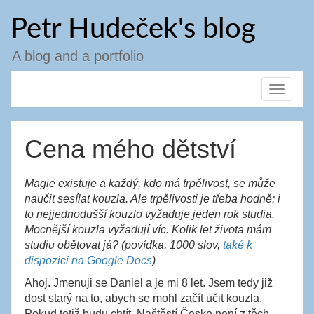
Skip
Petr Hudeček's blog
to
content
A blog and a portfolio
Toggle
navigat
Cena mého dětství
Magie existuje a každý, kdo má trpělivost, se může
naučit sesílat kouzla. Ale trpělivosti je třeba hodně: i
to nejjednodušší kouzlo vyžaduje jeden rok studia.
Mocnější kouzla vyžadují víc. Kolik let života mám
studiu obětovat já? (povídka, 1000 slov,
také k
dispozici na Google Docs
)
Ahoj. Jmenuji se Daniel a je mi 8 let. Jsem tedy již
dost starý na to, abych se mohl začít učit kouzla.
Pokud totiž budu chtít. Naštěstí Česko není z těch