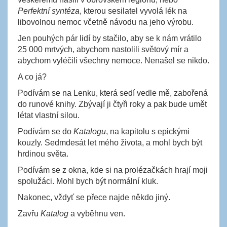
Perfektní syntéza
, kterou sesilatel vyvolá lék na
libovolnou nemoc včetně návodu na jeho výrobu.
Jen pouhých pár lidí by stačilo, aby se k nám vrátilo
25 000 mrtvých, abychom nastolili světový mír a
abychom vyléčili všechny nemoce. Nenašel se nikdo.
A co já?
Podívám se na Lenku, která sedí vedle mě, zabořená
do runové knihy. Zbývají ji čtyři roky a pak bude umět
létat vlastní silou.
Podívám se do
Katalogu
, na kapitolu s epickými
kouzly. Sedmdesát let mého života, a mohl bych být
hrdinou světa.
Podívám se z okna, kde si na prolézačkách hrají moji
spolužáci. Mohl bych být normální kluk.
Nakonec, vždyť se přece najde někdo jiný.
Zavřu
Katalog
a vyběhnu ven.