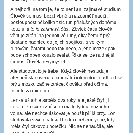
A nejhorší na tom je, že to není ani zajímavé studium!
Člověk se musí bezchybně a nazpaměť naučit
posloupnost několika tisíc run příslušných danému
kouzlu,
a to je zajímavá část.
Zbytek času člověk
věnuje zírání na jednotlivé runy, díky čemuž prý
dostane nadhled do jejich spojitosti s velkými
runovými čarami nebo tak něco, a jeho mozek pak
bude schopen kouzlo seslat. Říká se, že nudnější
činnost člověk nevymyslel.
Ale studovat to je třeba. Když člověk nestuduje
alespoň stanovenou minimální intenzitou, nadhled se
prý z mozku začne ztrácet člověku před očima,
minutu za minutou.
Lenka už tohle strpěla dva roky, ale ještě čtyři ji
čekají. Při svém způsobu má tři týdny možného
volna, ale nechce riskovat je použít příliš brzy. Loni
studovala svých patnáct hodin i během týdne, kdy
měla čtyřicítkovou horečku. Nic se nenaučila, ale
také nic nezapomněla.