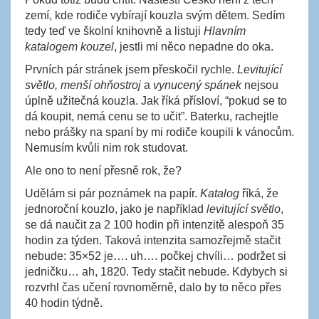
zemí, kde rodiče vybírají kouzla svým dětem. Sedím
tedy teď ve školní knihovně a listuji
Hlavním
katalogem kouzel
, jestli mi něco nepadne do oka.
Prvních pár stránek jsem přeskočil rychle.
Levitující
světlo, menší ohňostroj
a
vynucený spánek
nejsou
úplně užitečná kouzla. Jak říká přísloví, “pokud se to
dá koupit, nemá cenu se to učit”. Baterku, rachejtle
nebo prášky na spaní by mi rodiče koupili k vánocům.
Nemusím kvůli nim rok studovat.
Ale ono to není přesně rok, že?
Udělám si pár poznámek na papír.
Katalog
říká, že
jednoroční kouzlo, jako je například
levitující světlo
,
se dá naučit za 2 100 hodin při intenzitě alespoň 35
hodin za týden. Taková intenzita samozřejmě stačit
nebude: 35×52 je…. uh…. počkej chvíli… podržet si
jedničku… ah, 1820. Tedy stačit nebude. Kdybych si
rozvrhl čas učení rovnoměrně, dalo by to něco přes
40 hodin týdně.