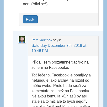
není (*diví se*)
Reply
Petr Hudeček
says:
Saturday December 7th, 2019 at
10:46 PM
Přidal jsem prozatimně tlačítko na
sdílení na Facebooku.
Toť řečeno, Facebook je pomíjivý a
nefunguje jako archiv, na rozdíl od
mého webu. Proto budu radši za
komentáře zde než na Facebooku.
Nějakou formu lajků/hlasů by asi
stále za to mít, ale to bych nejdřív
musel vyřešit problémy s pomalým