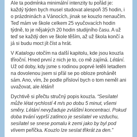
Ale ta podmínka minimální intenzity tu pořád je:
každý týden bych musel studovat alespoň 35 hodin, i
o prázdninách a Vánocích, jinak se kouzlo nenaučím.
Teď mám ve škole celkem 25 vyučovacích hodin
týdně, to je nějakých 20 hodin studijního času. A už
teď se každý den ve škole těším, až už škola končí a
já si budu moct jít číst a hrát.
V
Katalogu
otočím na další kapitolu, kde jsou kouzla
tříroční. Hned první z nich je to, co mě zajímá.
Létání
.
Už od doby, kdy jsme s rodinou poprvé letěli letadlem
na dovolenou jsem si přál se po obloze prohánět
sám. Ano, vím, že podle přísloví bych o tom neměl ani
uvažovat, ale
létání
!
Dychtivě si přečtu stručný popis kouzla.
“Sesilatel
může létat rychlostí 4 m/s po dobu 5 minut, všemi
směry. Létání nevyžaduje zvláštní koncentraci. Pokud
doba trvání vyprší zatímco je sesilatel ve vzduchu,
sesilatel se snese pomalu k zemi jako by byl pod
vlivem
peříčka
. Kouzlo lze seslat třikrát za den.”