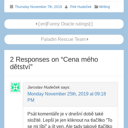
Thursday November 7th, 2019
Petr Hudeček
Writing
Post
[:en]Funny Oracle rulings[:]
navigation
Paladin Rescue Team
2 Responses on “
Cena mého
dětství
”
Jaroslav Hudeček
says:
Monday November 25th, 2019 at 09:18
PM
Psát komentáře je v dnešní době také
složité. Lepší je jen kliknout na tlačítko “To
se mi líbí” a jít ven. Ale tady takové tlačítko