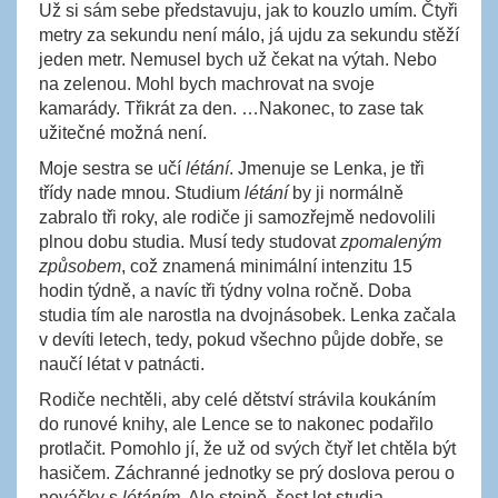
Už si sám sebe představuju, jak to kouzlo umím. Čtyři
metry za sekundu není málo, já ujdu za sekundu stěží
jeden metr. Nemusel bych už čekat na výtah. Nebo
na zelenou. Mohl bych machrovat na svoje
kamarády. Třikrát za den. …Nakonec, to zase tak
užitečné možná není.
Moje sestra se učí
létání
. Jmenuje se Lenka, je tři
třídy nade mnou. Studium
létání
by ji normálně
zabralo tři roky, ale rodiče ji samozřejmě nedovolili
plnou dobu studia. Musí tedy studovat
zpomaleným
způsobem
, což znamená minimální intenzitu 15
hodin týdně, a navíc tři týdny volna ročně. Doba
studia tím ale narostla na dvojnásobek. Lenka začala
v devíti letech, tedy, pokud všechno půjde dobře, se
naučí létat v patnácti.
Rodiče nechtěli, aby celé dětství strávila koukáním
do runové knihy, ale Lence se to nakonec podařilo
protlačit. Pomohlo jí, že už od svých čtyř let chtěla být
hasičem. Záchranné jednotky se prý doslova perou o
nováčky s
létáním
. Ale stejně, šest let studia.