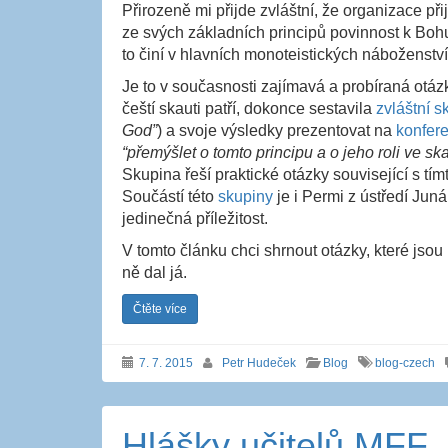
Přirozeně mi přijde zvláštní, že organizace p
ze svých základních principů povinnost k Boh
to činí v hlavních monoteistických náboženství
Je to v současnosti zajímavá a probíraná otáz
čeští skauti patří, dokonce sestavila
zvláštní s
God”
) a svoje výsledky prezentovat na
konfere
“přemýšlet o tomto principu a o jeho roli ve sk
Skupina řeší praktické otázky související s tím
Součástí této
skupiny
je i Permi z ústředí Jun
jedinečná příležitost.
V tomto článku chci shrnout otázky, které jso
ně dal já.
Čtěte více
7. 7. 2015
Petr Hudeček
Blog
blog-czech
Hlášky učitelů MFF