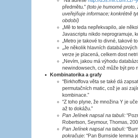
“
Na adrese
http://d3s.mff.cuni.cz/~
předmětu.”
(toto je humorné proto
uveřejňuje informace; konkrétně t
období)
„Mě to teda nepřekvapilo, ale něk
Javascriptu nikdo neprogramuje, 
„Metro je takové to divné, takové to
„Je několik hlavních databázových
verze je placená, celkem dost netri
„Nevím, jakou má výhodu databázov
newindowsech, což může být pro 
Kombinatorika a grafy
“Birkhoffova věta se také dá zapsat
permutačních matic, což je asi zají
kombinace.”
“Z toho plyne, že množina Y je uče
až to dokážu.”
Pan Jelínek napsal na tabuli:
“Pozn
Robertson, Seymour, Thomas, 2002
Pan Jelínek napsal na tabuli:
“Burn
pokračuje:
“Pan Burnside lemma jen 