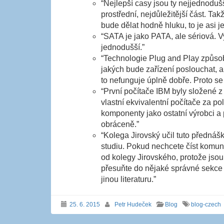
“Nejlepší casy jsou ty nejjednoduš
prostřední, nejdůležitější část. Ta
bude dělat hodně hluku, to je asi j
“SATA je jako PATA, ale sériová. Vy
jednodušší.”
“Technologie Plug and Play způsob
jakých bude zařízení poslouchat, 
to nefunguje úplně dobře. Proto se
“První počítače IBM byly složené 
vlastní ekvivalentní počítače za po
komponenty jako ostatní výrobci a 
obráceně.”
“Kolega Jirovský učil tuto přednáš
studiu. Pokud nechcete číst komuni
od kolegy Jirovského, protože jsou 
přesuňte do nějaké správné sekce j
jinou literaturu.”
25. 6. 2015
Petr Hudeček
Blog
blog-czech