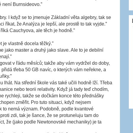
ré není Burnsideovo.”
y. I když se to jmenuje Základní věta algebry, tak se
říkat, že Analýza je lepší, ale prostě to tak vyjde.”
í říká Cauchyova, ale těch je hodně.”
 je vlastně docela těžký.”
jako master a druhý jako slave. Ale to je debilní
nají.”
govat v řádu měsíců; takže aby vám vydržel do doby,
 přidá třeba 50 GB navíc, o kterých vám neřekne, a
uňky.”
lhát. Na střední škole vás také učili hodně lží. Třeba
nice nebo teorii relativity. Když já tady teď chodím,
ne rychleji, takže se dočkám konce této přednášky
schopen změřit. Pro tuto situaci, když nejsem
tak to nemá význam. Podobně, podle kvantové
roti zdi, tak je šance, že se protuneluju tam do
íct, že (jako podle Newtonovské mechaniky) je ta