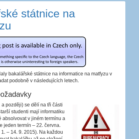
ské státnice na
yzu
aly bakalářské státnice na informatice na matfyzu v
dat podobně v následujících letech.
požadavky
a později) se dělí na tři části
arší studenti mají informatiku
 absolvovat v jiném termínu a
 jeden termín – 22. června.
 1. – 14. 9. 2015). Na každou
jovat bakalářku až po složení