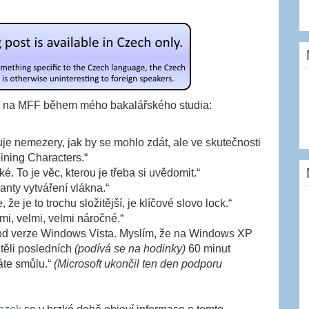
lů na MFF během mého bakalářského studia:
 nemezery, jak by se mohlo zdát, ale ve skutečnosti
ning Characters.“
. To je věc, kterou je třeba si uvědomit.“
ianty vytváření vlákna.“
e je to trochu složitější, je klíčové slovo lock.“
i, velmi, velmi náročné.“
od verze Windows Vista. Myslím, že na Windows XP
těli posledních
(podívá se na hodinky)
60 minut
áte smůlu.“
(Microsoft ukončil ten den podporu