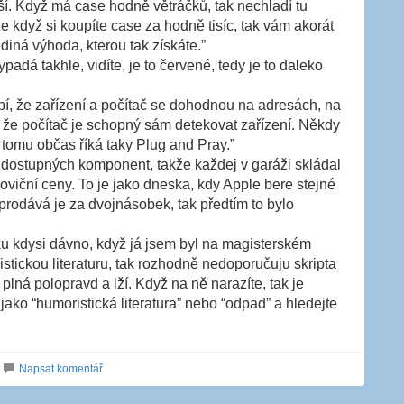
ší. Když má case hodně větráčků, tak nechladí tu
kže když si koupíte case za hodně tisíc, tak vám akorát
ediná výhoda, kterou tak získáte.”
padá takhle, vidíte, je to červené, tedy je to daleko
í, že zařízení a počítač se dohodnou na adresách, na
a že počítač je schopný sám detekovat zařízení. Někdy
 tomu občas říká taky Plug and Pray.”
z dostupných komponent, takže každej v garáži skládal
loviční ceny. To je jako dneska, kdy Apple bere stejné
prodává je za dvojnásobek, tak předtím to bylo
ku kdysi dávno, když já jsem byl na magisterském
stickou literaturu, tak rozhodně nedoporučuju skripta
plná polopravd a lží. Když na ně narazíte, tak je
ako “humoristická literatura” nebo “odpad” a hledejte
Napsat komentář