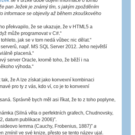
jezek
se v brzké době objeví informace o tomto
, že pan Ježek je známý tím, s jakým zpožděním
yto informace se objevily až během zkouškového
oho překvapilo, že se ukazuje, že v HTML5 a
když může programovat v C#.“
 tohleto, jak se v tom nedá vůbec nic dělat.“
 serverů, např. MS SQL Server 2012. Jeho největší
viálně placená.“
ý server Oracle, kromě toho, že běží i na
někoho výhoda.“
 tak, že A lze získat jako konvexní kombinaci
mavé pro ty z vás, kdo ví, co je to konvexní
saná. Správně bych měl asi říkat, že to z toho poplyne,
ámka (Silná věta o perfektních grafech, Chudnovsky,
, datum publikace 2006)”.
sideovo lemma (Cauchy, Frobenius, 1887)”
a
zmínil ve své knize, přesto se tento název ujal.