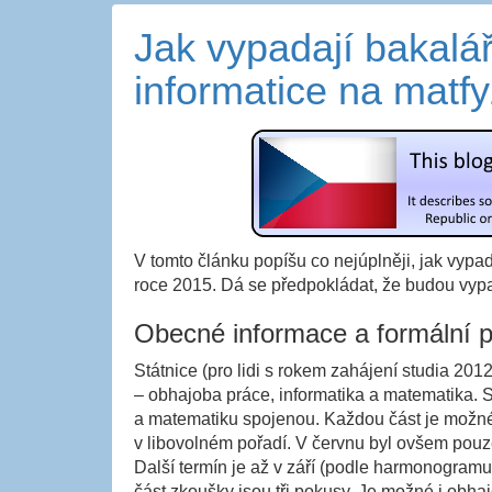
Jak vypadají bakalář
informatice na matf
V tomto článku popíšu co nejúplněji, jak vypad
roce 2015. Dá se předpokládat, že budou vypa
Obecné informace a formální 
Státnice (pro lidi s rokem zahájení studia 2012 
– obhajoba práce, informatika a matematika. St
a matematiku spojenou. Každou část je možné
v libovolném pořadí. V červnu byl ovšem pouze
Další termín je až v září (podle harmonogramu
část zkoušky jsou tři pokusy. Je možné i obha