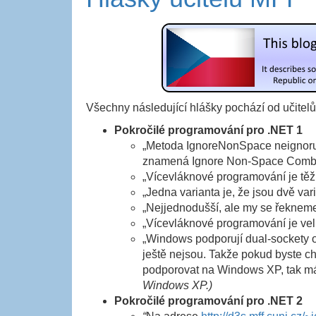
Všechny následující hlášky pochází od učite
Pokročilé programování pro .NET 1
„Metoda IgnoreNonSpace neignoruje
znamená Ignore Non-Space Combi
„Vícevláknové programování je těžké
„Jedna varianta je, že jsou dvě var
„Nejjednodušší, ale my se řekneme, ž
„Vícevláknové programování je velm
„Windows podporují dual-sockety 
ještě nejsou. Takže pokud byste ch
podporovat na Windows XP, tak m
Windows XP.)
Pokročilé programování pro .NET 2