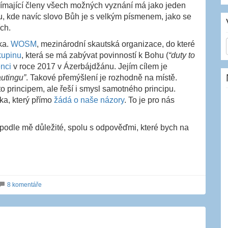
řijímající členy všech možných vyznání má jako jeden
u, kde navíc slovo Bůh je s velkým písmenem, jako se
ch.
ka.
WOSM
, mezinárodní skautská organizace, do které
kupinu
, která se má zabývat povinností k Bohu (
“duty to
nci
v roce 2017 v Ázerbájdžánu. Jejím cílem je
autingu”
. Takové přemýšlení je rozhodně na místě.
to principem, ale řeší i smysl samotného principu.
áka, který přímo
žádá o naše názory
. To je pro nás
u podle mě důležité, spolu s odpověďmi, které bych na
8 komentáře