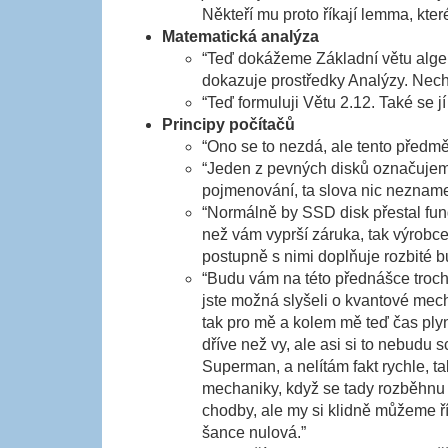
Někteří mu proto říkají lemma, kte
Matematická analýza
“Teď dokážeme Základní větu algebr
dokazuje prostředky Analýzy. Nechci 
“Teď formuluji Větu 2.12. Také se j
Principy počítačů
“Ono se to nezdá, ale tento předmět
“Jeden z pevných disků označujeme 
pojmenování, ta slova nic nezname
“Normálně by SSD disk přestal fun
než vám vyprší záruka, tak výrobce
postupně s nimi doplňuje rozbité b
“Budu vám na této přednášce trochu 
jste možná slyšeli o kvantové mecha
tak pro mě a kolem mě teď čas ply
dříve než vy, ale asi si to nebudu 
Superman, a nelítám fakt rychle, 
mechaniky, když se tady rozběhnu p
chodby, ale my si klidně můžeme ř
šance nulová.”