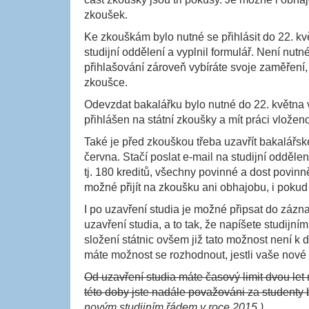
zkoušek.
Ke zkouškám bylo nutné se přihlásit do 22. kv
studijní oddělení a vyplnil formulář. Není nutn
přihlašování zároveň vybíráte svoje zaměření, 
zkoušce.
Odevzdat bakalářku bylo nutné do 22. května 
přihlášen na státní zkoušky a mít práci vložen
Také je před zkouškou třeba uzavřít bakalářské
června. Stačí poslat e-mail na studijní odděle
tj. 180 kreditů, všechny povinné a dost povinn
možné přijít na zkoušku ani obhajobu, i pokud 
I po uzavření studia je možné připsat do záz
uzavření studia, a to tak, že napíšete studijn
složení státnic ovšem již tato možnost není k 
máte možnost se rozhodnout, jestli vaše nov
Od uzavření studia máte časový limit dvou le
této doby jste nadále považováni za studenty 
novým studijním řádem v roce 2015.)