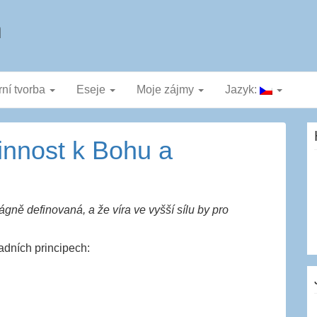
a
rní tvorba
Eseje
Moje zájmy
Jazyk:
innost k Bohu a
ágně definovaná, a že víra ve vyšší sílu by pro
adních principech: