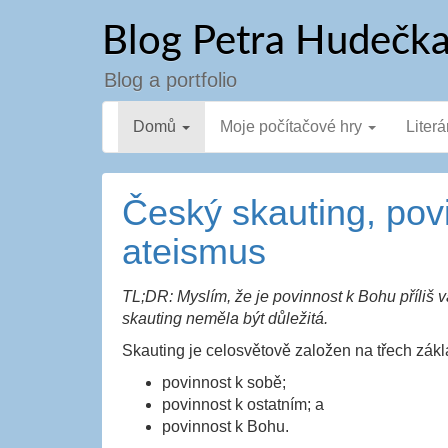
Přejít
Blog Petra Hudečk
k
obsahu
webu
Blog a portfolio
Domů
Moje počítačové hry
Literá
Český skauting, pov
ateismus
TL;DR: Myslím, že je povinnost k Bohu příliš v
skauting neměla být důležitá.
Skauting je celosvětově založen na třech zákl
povinnost k sobě;
povinnost k ostatním; a
povinnost k Bohu.