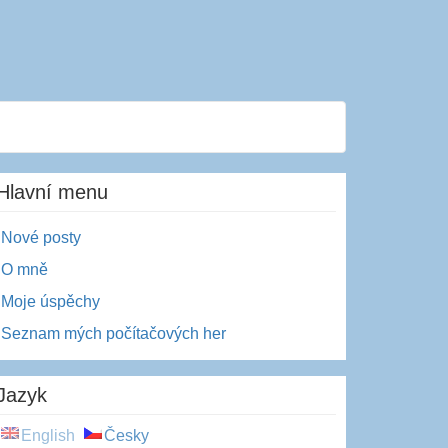
Hlavní menu
Nové posty
O mně
Moje úspěchy
Seznam mých počítačových her
Jazyk
English
Česky