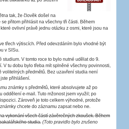
ětna tak, že člověk došel na
é se přitom přihlásit na všechny tři části. Během
které ovlivní právě jednu otázku z osmi, které jsou na
ve třech výtiscích. Před odevzdáním bylo vhodné být
ou v SISu.
 studium. V tomto roce to bylo nutné udělat do 9.
ní. V tu dobu bylo třeba mít splněné všechny povinnosti,
ě volitelných předmětů. Bez uzavření studia není
jste přihlášení.
namu známky s předmětů, které absolvujete až po
ímu oddělení e-mail. Tuto mžonost jsem využil; po
dispozici. Zároveň je toto celkem výhodné, protože
é známky chcete do záznamu zapsat nebo ne.
t na vykonání všech částí závěrečných zkoušek. Během
bakalářského studia.
(Toto pravidlo bylo zrušeno